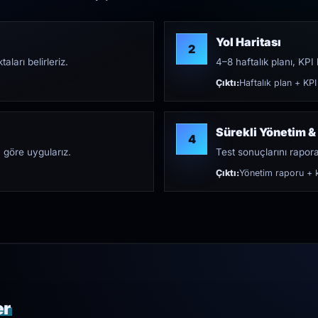
Yol Haritası
2
aları belirleriz.
4–8 haftalık planı, KPI h
Çıktı:
Haftalık plan + KPI
Sürekli Yönetim &
4
 göre uygularız.
Test sonuçlarını rapora 
Çıktı:
Yönetim raporu + k
er