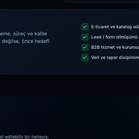
E-ticaret ve katalog od
eme, süreç ve kalite
Lead / form dönüşümü a
t değilse, önce hedefi
B2B hizmet ve kurumsa
Veri ve rapor disiplini
edilebilir bir ilerleyiş.