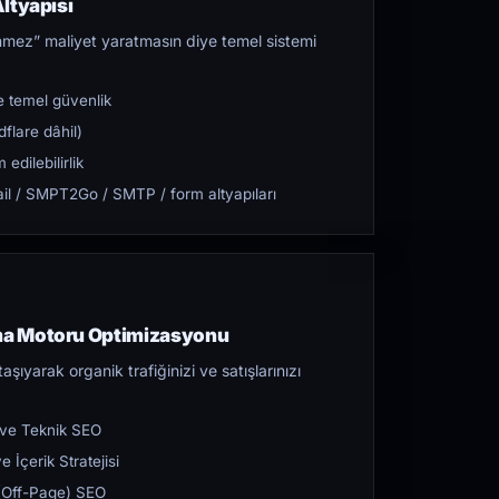
ltyapısı
mez” maliyet yaratmasın diye temel sistemi
 temel güvenlik
flare dâhil)
dilebilirlik
l / SMPT2Go / SMTP / form altyapıları
a Motoru Optimizasyonu
aşıyarak organik trafiğinizi ve satışlarınızı
 ve Teknik SEO
 İçerik Stratejisi
ı (Off-Page) SEO