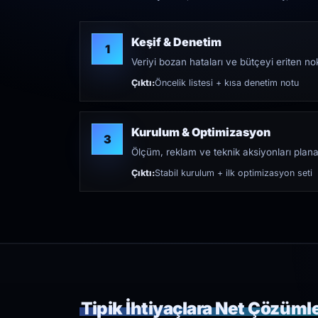
Keşif & Denetim
1
Veriyi bozan hataları ve bütçeyi eriten nokt
Çıktı:
Öncelik listesi + kısa denetim notu
Kurulum & Optimizasyon
3
Ölçüm, reklam ve teknik aksiyonları plana
Çıktı:
Stabil kurulum + ilk optimizasyon seti
Tipik İhtiyaçlara Net Çözüml