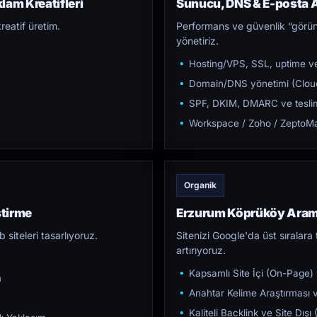
am Kreatifleri
Sunucu, DNS & E-posta A
reatif üretim.
Performans ve güvenlik “görün
yönetiriz.
Hosting/VPS, SSL, uptime ve
Domain/DNS yönetimi (Cloud
SPF, DKIM, DMARC ve teslim e
Workspace / Zoho / ZeptoMai
Organik
ştirme
Erzurum Köprüköy Aram
iteleri tasarlıyoruz.
Sitenizi Google'da üst sıralara t
artırıyoruz.
Kapsamlı Site İçi (On-Page)
m
Anahtar Kelime Araştırması ve
Kaliteli Backlink ve Site Dış