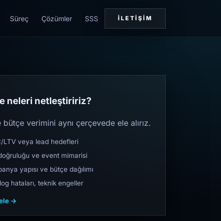
Süreç
Çözümler
SSS
İLETIŞIM
 neleri netleştiririz?
bütçe verimini aynı çerçevede ele alırız.
TV veya lead hedefleri
oğruluğu ve event mimarisi
nya yapısı ve bütçe dağılımı
og hataları, teknik engeller
cele →