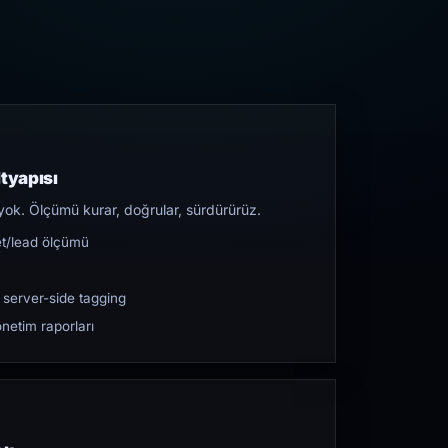
tyapısı
yok. Ölçümü kurar, doğrular, sürdürürüz.
et/lead ölçümü
 server-side tagging
netim raporları