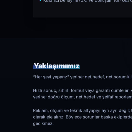
Kullanıcı Deneyimi (UX) ve Dönüşüm (UI) Odakl
Yaklaşımımız
“Her şeyi yaparız” yerine; net hedef, net sorumlulu
Hızlı sonuç, sihirli formül veya garanti cümleler
yerine; doğru ölçüm, net hedef ve şeffaf raporl
Reklam, ölçüm ve teknik altyapıyı ayrı ayrı değil; 
olarak ele alırız. Böylece sorunlar başka ekiplerd
gecikmez.