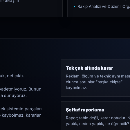
ı Yaklaşım
Rakip Analizi ve Düzenli O
Tek çatı altında karar
k, net çıktı.
Reklam, ölçüm ve teknik aynı mas
olunca sorunlar “başka ekipte”
kaybolmaz.
i vadetmiyoruz. Bunun
ama sunuyoruz.
tek sistemin parçaları
Şeffaf raporlama
e kaybolmaz, kararlar
Rapor; tablo değil, karar notudur. 
yaptık, neden yaptık, ne öğrendik?