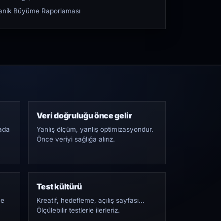
rganik Büyüme Raporlaması
Veri doğruluğu önce gelir
ada
Yanlış ölçüm, yanlış optimizasyondur.
Önce veriyi sağlığa alırız.
Test kültürü
Ne
Kreatif, hedefleme, açılış sayfası…
Ölçülebilir testlerle ilerleriz.