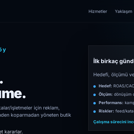
Hizmetler
Yaklaşım
öy
İlk birkaç günde
.
Hedefi, ölçümü ve 
Hedef:
ROAS/CAC/L
üme.
Ölçüm:
dönüşüm d
Performans:
kampa
lar/işletmeler için reklam,
Riskler:
feed/katal
irinden koparmadan yöneten butik
Çalışma sürecini in
t kararlar.