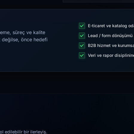
E-ticaret ve katalog od
eme, süreç ve kalite
Lead / form dönüşümü a
t değilse, önce hedefi
B2B hizmet ve kurumsa
Veri ve rapor disiplini
edilebilir bir ilerleyiş.