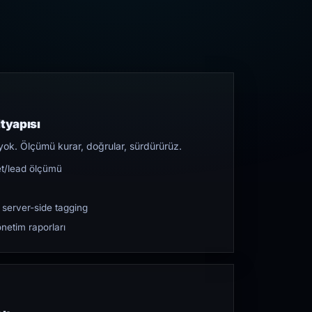
tyapısı
yok. Ölçümü kurar, doğrular, sürdürürüz.
et/lead ölçümü
 server-side tagging
netim raporları