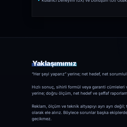
Kullanıcı Deneyimi (UX) ve Dönüşüm (UI) Odakl
Yaklaşımımız
“Her şeyi yaparız” yerine; net hedef, net sorumlulu
Hızlı sonuç, sihirli formül veya garanti cümleler
yerine; doğru ölçüm, net hedef ve şeffaf raporl
Reklam, ölçüm ve teknik altyapıyı ayrı ayrı değil; 
olarak ele alırız. Böylece sorunlar başka ekiplerd
gecikmez.