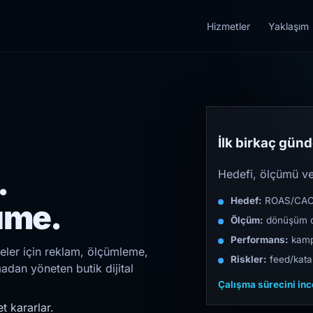
Hizmetler
Yaklaşım
İlk birkaç günde
.
Hedefi, ölçümü ve 
Hedef:
ROAS/CAC/L
üme.
Ölçüm:
dönüşüm d
Performans:
kampa
eler için reklam, ölçümleme,
Riskler:
feed/katal
madan yöneten butik dijital
Çalışma sürecini in
t kararlar.