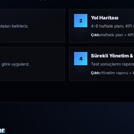
Yol Haritası
2
aları belirleriz.
4–8 haftalık planı, KPI h
Çıktı:
Haftalık plan + KPI
Sürekli Yönetim &
4
 göre uygularız.
Test sonuçlarını rapora 
Çıktı:
Yönetim raporu + k
er