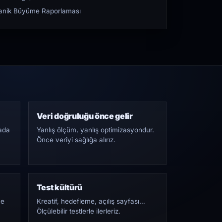
rganik Büyüme Raporlaması
Veri doğruluğu önce gelir
ada
Yanlış ölçüm, yanlış optimizasyondur.
Önce veriyi sağlığa alırız.
Test kültürü
Ne
Kreatif, hedefleme, açılış sayfası…
Ölçülebilir testlerle ilerleriz.