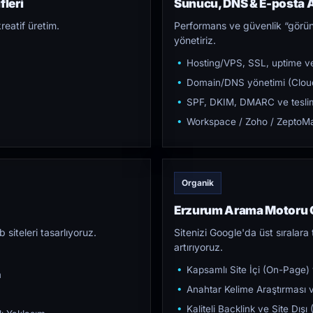
fleri
Sunucu, DNS & E-posta A
reatif üretim.
Performans ve güvenlik “görün
yönetiriz.
Hosting/VPS, SSL, uptime ve
Domain/DNS yönetimi (Cloud
SPF, DKIM, DMARC ve teslim e
Workspace / Zoho / ZeptoMai
Organik
Erzurum Arama Motoru 
iteleri tasarlıyoruz.
Sitenizi Google'da üst sıralara t
artırıyoruz.
Kapsamlı Site İçi (On-Page)
m
Anahtar Kelime Araştırması ve
Kaliteli Backlink ve Site Dış