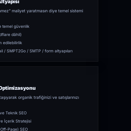
ltyapısı
mez” maliyet yaratmasın diye temel sistemi
 temel güvenlik
flare dâhil)
dilebilirlik
l / SMPT2Go / SMTP / form altyapıları
Optimizasyonu
aşıyarak organik trafiğinizi ve satışlarınızı
 ve Teknik SEO
 İçerik Stratejisi
ı (Off-Page) SEO