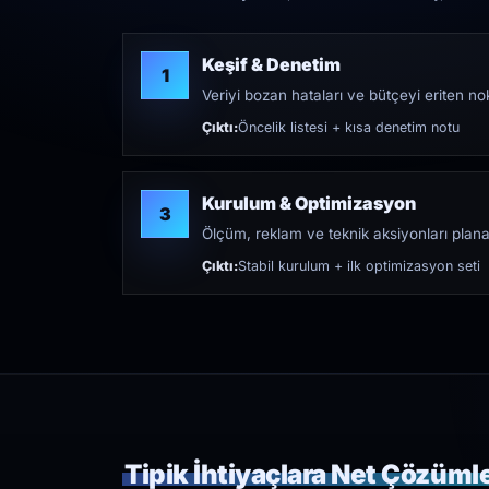
Keşif & Denetim
1
Veriyi bozan hataları ve bütçeyi eriten nokt
Çıktı:
Öncelik listesi + kısa denetim notu
Kurulum & Optimizasyon
3
Ölçüm, reklam ve teknik aksiyonları plana
Çıktı:
Stabil kurulum + ilk optimizasyon seti
Tipik İhtiyaçlara Net Çözüml