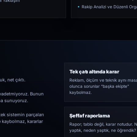
ı Yaklaşım
Rakip Analizi ve Düzenli O
Tek çatı altında karar
k, net çıktı.
Reklam, ölçüm ve teknik aynı mas
olunca sorunlar “başka ekipte”
kaybolmaz.
i vadetmiyoruz. Bunun
ama sunuyoruz.
tek sistemin parçaları
Şeffaf raporlama
e kaybolmaz, kararlar
Rapor; tablo değil, karar notudur. 
yaptık, neden yaptık, ne öğrendik?