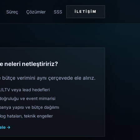
Süreç
Çözümler
SSS
İLETIŞIM
 neleri netleştiririz?
bütçe verimini aynı çerçevede ele alırız.
TV veya lead hedefleri
oğruluğu ve event mimarisi
nya yapısı ve bütçe dağılımı
og hataları, teknik engeller
cele →