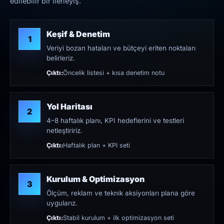
edilebilir bir ilerleyiş.
Keşif & Denetim
1
Veriyi bozan hataları ve bütçeyi eriten noktaları
belirleriz.
Çıktı:
Öncelik listesi + kısa denetim notu
Yol Haritası
2
4–8 haftalık planı, KPI hedeflerini ve testleri
netleştiririz.
Çıktı:
Haftalık plan + KPI seti
Kurulum & Optimizasyon
3
Ölçüm, reklam ve teknik aksiyonları plana göre
uygularız.
Çıktı:
Stabil kurulum + ilk optimizasyon seti