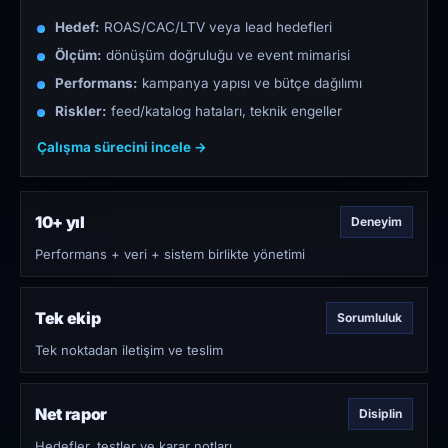
Hedef:
ROAS/CAC/LTV veya lead hedefleri
Ölçüm:
dönüşüm doğruluğu ve event mimarisi
Performans:
kampanya yapısı ve bütçe dağılımı
Riskler:
feed/katalog hataları, teknik engeller
Çalışma sürecini incele →
10+ yıl
Deneyim
Performans + veri + sistem birlikte yönetimi
Tek ekip
Sorumluluk
Tek noktadan iletişim ve teslim
Net rapor
Disiplin
Hedefler, testler ve karar notları