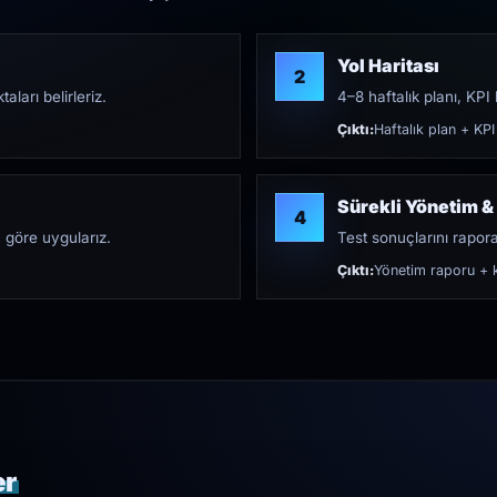
Yol Haritası
2
aları belirleriz.
4–8 haftalık planı, KPI h
Çıktı:
Haftalık plan + KPI
Sürekli Yönetim &
4
 göre uygularız.
Test sonuçlarını rapora 
Çıktı:
Yönetim raporu + k
er