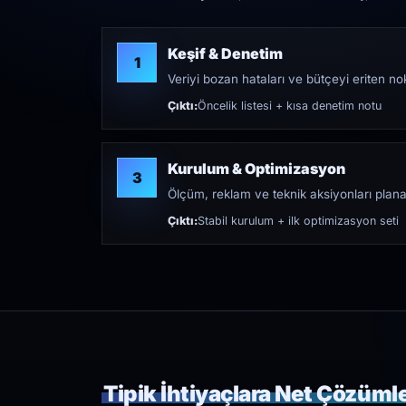
Keşif & Denetim
1
Veriyi bozan hataları ve bütçeyi eriten nokt
Çıktı:
Öncelik listesi + kısa denetim notu
Kurulum & Optimizasyon
3
Ölçüm, reklam ve teknik aksiyonları plana
Çıktı:
Stabil kurulum + ilk optimizasyon seti
Tipik İhtiyaçlara Net Çözüml