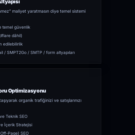
ltyapısı
mez” maliyet yaratmasın diye temel sistemi
 temel güvenlik
flare dâhil)
dilebilirlik
l / SMPT2Go / SMTP / form altyapıları
oru Optimizasyonu
aşıyarak organik trafiğinizi ve satışlarınızı
 ve Teknik SEO
 İçerik Stratejisi
ı (Off-Page) SEO