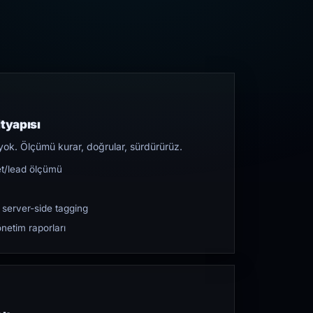
tyapısı
yok. Ölçümü kurar, doğrular, sürdürürüz.
et/lead ölçümü
 server-side tagging
netim raporları