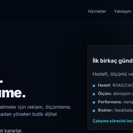
Hizmetler
Yaklaşım
İlk birkaç günde
.
Hedefi, ölçümü ve 
Hedef:
ROAS/CAC/L
üme.
Ölçüm:
dönüşüm d
Performans:
kampa
letmeler için reklam, ölçümleme,
Riskler:
feed/katal
madan yöneten butik dijital
Çalışma sürecini in
t kararlar.