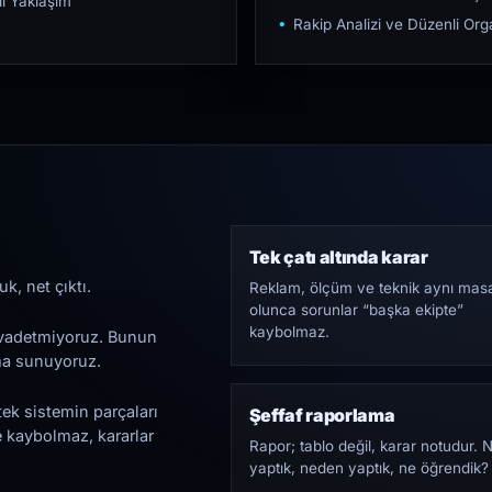
ı Yaklaşım
Rakip Analizi ve Düzenli O
Tek çatı altında karar
k, net çıktı.
Reklam, ölçüm ve teknik aynı mas
olunca sorunlar “başka ekipte”
kaybolmaz.
i vadetmiyoruz. Bunun
ama sunuyoruz.
tek sistemin parçaları
Şeffaf raporlama
e kaybolmaz, kararlar
Rapor; tablo değil, karar notudur. 
yaptık, neden yaptık, ne öğrendik?