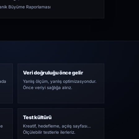
rganik Büyüme Raporlaması
Veri doğruluğu önce gelir
ada
Yanlış ölçüm, yanlış optimizasyondur.
Önce veriyi sağlığa alırız.
Test kültürü
Ne
Kreatif, hedefleme, açılış sayfası…
Ölçülebilir testlerle ilerleriz.