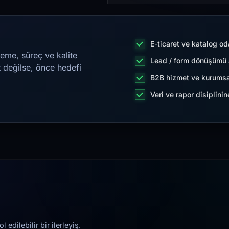
E-ticaret ve katalog od
eme, süreç ve kalite
Lead / form dönüşümü a
t değilse, önce hedefi
B2B hizmet ve kurumsa
Veri ve rapor disiplini
edilebilir bir ilerleyiş.