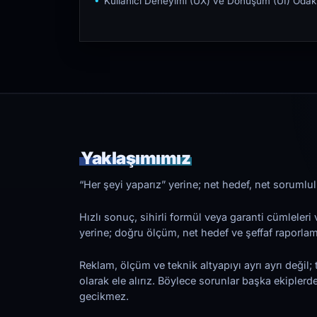
Kullanıcı Deneyimi (UX) ve Dönüşüm (UI) Odakl
Yaklaşımımız
“Her şeyi yaparız” yerine; net hedef, net sorumlulu
Hızlı sonuç, sihirli formül veya garanti cümleler
yerine; doğru ölçüm, net hedef ve şeffaf raporl
Reklam, ölçüm ve teknik altyapıyı ayrı ayrı değil; 
olarak ele alırız. Böylece sorunlar başka ekiplerd
gecikmez.