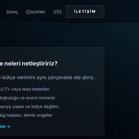
Süreç
Çözümler
SSS
İLETIŞIM
 neleri netleştiririz?
bütçe verimini aynı çerçevede ele alırız.
TV veya lead hedefleri
oğruluğu ve event mimarisi
nya yapısı ve bütçe dağılımı
og hataları, teknik engeller
cele →