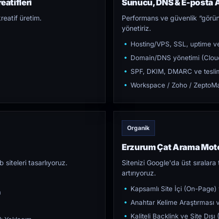
atifleri
Sunucu, DNS & E-posta A
reatif üretim.
Performans ve güvenlik “görün
yönetiriz.
Hosting/VPS, SSL, uptime ve
Domain/DNS yönetimi (Cloud
SPF, DKIM, DMARC ve teslim e
Workspace / Zoho / ZeptoMai
Organik
Erzurum Çat Arama Mot
iteleri tasarlıyoruz.
Sitenizi Google'da üst sıralara t
artırıyoruz.
Kapsamlı Site İçi (On-Page)
m
Anahtar Kelime Araştırması ve
Kaliteli Backlink ve Site Dış