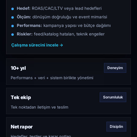
Hedef:
ROAS/CAC/LTV veya lead hedefleri
Ölçüm:
dönüşüm doğruluğu ve event mimarisi
Performans:
kampanya yapısı ve bütçe dağılımı
Riskler:
feed/katalog hataları, teknik engeller
Çalışma sürecini incele →
10+ yıl
Deneyim
Performans + veri + sistem birlikte yönetimi
Tek ekip
Sorumluluk
Tek noktadan iletişim ve teslim
Net rapor
Disiplin
Hedefler, testler ve karar notları