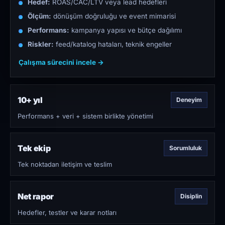
Hedef:
ROAS/CAC/LTV veya lead hedefleri
Ölçüm:
dönüşüm doğruluğu ve event mimarisi
Performans:
kampanya yapısı ve bütçe dağılımı
Riskler:
feed/katalog hataları, teknik engeller
Çalışma sürecini incele →
10+ yıl
Deneyim
Performans + veri + sistem birlikte yönetimi
Tek ekip
Sorumluluk
Tek noktadan iletişim ve teslim
Net rapor
Disiplin
Hedefler, testler ve karar notları