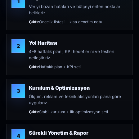
1
Veriyi bozan hataları ve bütçeyi eriten noktaları
belirleriz.
Çıktı:
Öncelik listesi + kısa denetim notu
Yol Haritası
2
4–8 haftalık planı, KPI hedeflerini ve testleri
netleştiririz.
Çıktı:
Haftalık plan + KPI seti
Kurulum & Optimizasyon
3
Ölçüm, reklam ve teknik aksiyonları plana göre
uygularız.
Çıktı:
Stabil kurulum + ilk optimizasyon seti
Sürekli Yönetim & Rapor
4