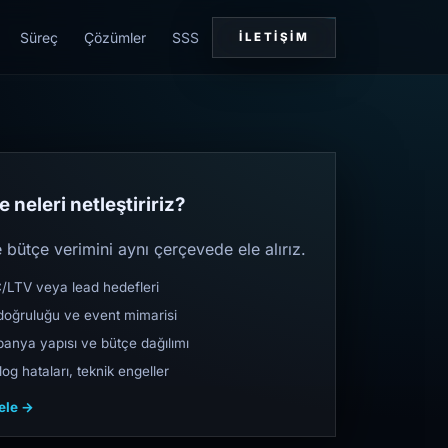
Süreç
Çözümler
SSS
İLETIŞIM
 neleri netleştiririz?
bütçe verimini aynı çerçevede ele alırız.
TV veya lead hedefleri
oğruluğu ve event mimarisi
nya yapısı ve bütçe dağılımı
og hataları, teknik engeller
cele →