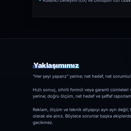
Kullanıcı Deneyimi (UX) ve Dönüşüm (UI) Odakl
Yaklaşımımız
“Her şeyi yaparız” yerine; net hedef, net sorumlulu
Hızlı sonuç, sihirli formül veya garanti cümleler
yerine; doğru ölçüm, net hedef ve şeffaf raporl
Reklam, ölçüm ve teknik altyapıyı ayrı ayrı değil; 
olarak ele alırız. Böylece sorunlar başka ekiplerd
gecikmez.