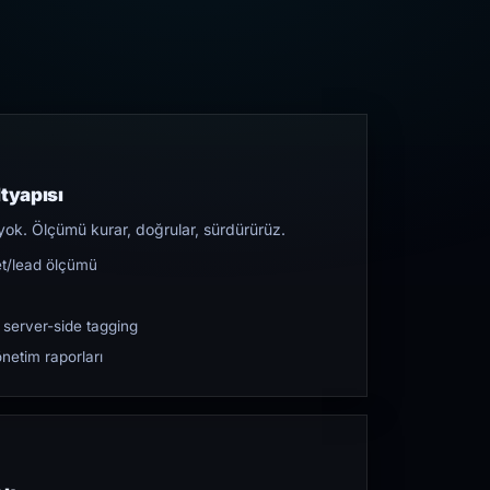
tyapısı
yok. Ölçümü kurar, doğrular, sürdürürüz.
et/lead ölçümü
 server-side tagging
netim raporları