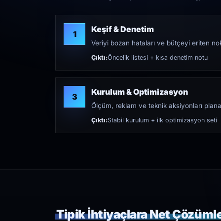
Keşif & Denetim
1
Veriyi bozan hataları ve bütçeyi eriten nokt
Çıktı:
Öncelik listesi + kısa denetim notu
Kurulum & Optimizasyon
3
Ölçüm, reklam ve teknik aksiyonları plana
Çıktı:
Stabil kurulum + ilk optimizasyon seti
Tipik İhtiyaçlara Net Çözüml