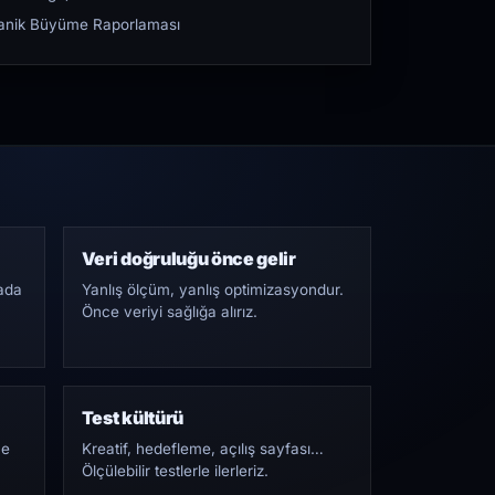
rganik Büyüme Raporlaması
Veri doğruluğu önce gelir
ada
Yanlış ölçüm, yanlış optimizasyondur.
Önce veriyi sağlığa alırız.
Test kültürü
Ne
Kreatif, hedefleme, açılış sayfası…
Ölçülebilir testlerle ilerleriz.