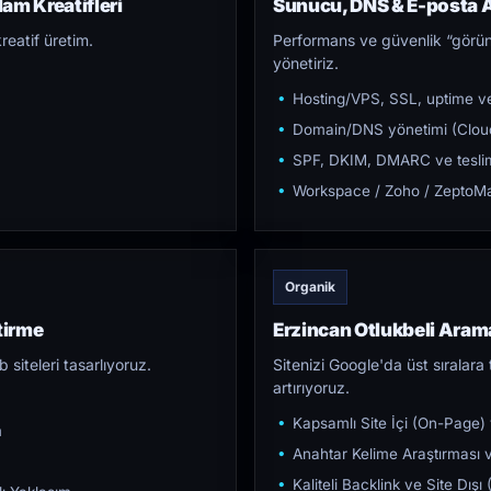
am Kreatifleri
Sunucu, DNS & E-posta A
reatif üretim.
Performans ve güvenlik “görün
yönetiriz.
Hosting/VPS, SSL, uptime ve
Domain/DNS yönetimi (Cloud
SPF, DKIM, DMARC ve teslim e
Workspace / Zoho / ZeptoMai
Organik
tirme
Erzincan Otlukbeli Ara
iteleri tasarlıyoruz.
Sitenizi Google'da üst sıralara t
artırıyoruz.
Kapsamlı Site İçi (On-Page)
m
Anahtar Kelime Araştırması ve
Kaliteli Backlink ve Site Dış