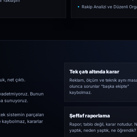
ı Yaklaşım
Rakip Analizi ve Düzenli O
Tek çatı altında karar
k, net çıktı.
Reklam, ölçüm ve teknik aynı mas
olunca sorunlar “başka ekipte”
kaybolmaz.
i vadetmiyoruz. Bunun
ama sunuyoruz.
tek sistemin parçaları
Şeffaf raporlama
e kaybolmaz, kararlar
Rapor; tablo değil, karar notudur. 
yaptık, neden yaptık, ne öğrendik?