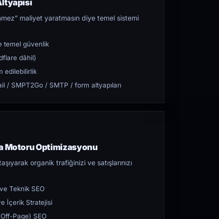
ltyapısı
mez” maliyet yaratmasın diye temel sistemi
 temel güvenlik
flare dâhil)
dilebilirlik
l / SMPT2Go / SMTP / form altyapıları
ma Motoru Optimizasyonu
aşıyarak organik trafiğinizi ve satışlarınızı
 ve Teknik SEO
 İçerik Stratejisi
ı (Off-Page) SEO