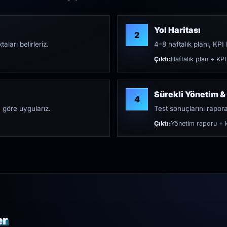
Yol Haritası
2
aları belirleriz.
4–8 haftalık planı, KPI h
Çıktı:
Haftalık plan + KPI
Sürekli Yönetim &
4
 göre uygularız.
Test sonuçlarını rapora 
Çıktı:
Yönetim raporu + k
er