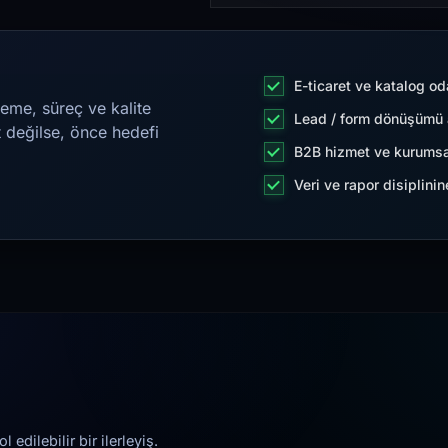
E-ticaret ve katalog od
eme, süreç ve kalite
Lead / form dönüşümü a
t değilse, önce hedefi
B2B hizmet ve kurumsa
Veri ve rapor disiplini
edilebilir bir ilerleyiş.