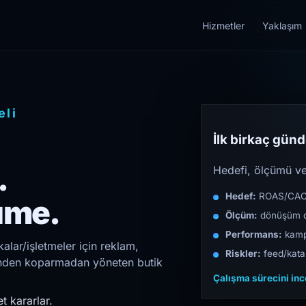
Hizmetler
Yaklaşım
eli
İlk birkaç günde
.
Hedefi, ölçümü ve 
Hedef:
ROAS/CAC/L
üme.
Ölçüm:
dönüşüm d
Performans:
kampa
alar/işletmeler için reklam,
Riskler:
feed/katal
irinden koparmadan yöneten butik
Çalışma sürecini in
t kararlar.