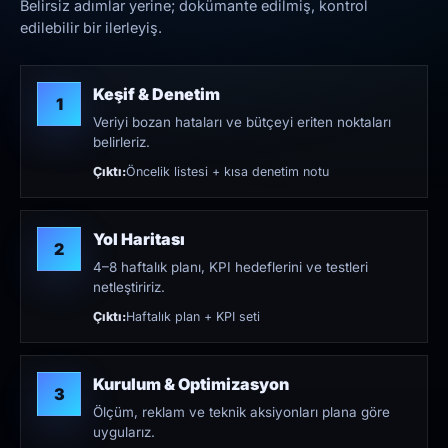
Belirsiz adımlar yerine; dokümante edilmiş, kontrol
edilebilir bir ilerleyiş.
Keşif & Denetim
1
Veriyi bozan hataları ve bütçeyi eriten noktaları
belirleriz.
Çıktı:
Öncelik listesi + kısa denetim notu
Yol Haritası
2
4–8 haftalık planı, KPI hedeflerini ve testleri
netleştiririz.
Çıktı:
Haftalık plan + KPI seti
Kurulum & Optimizasyon
3
Ölçüm, reklam ve teknik aksiyonları plana göre
uygularız.