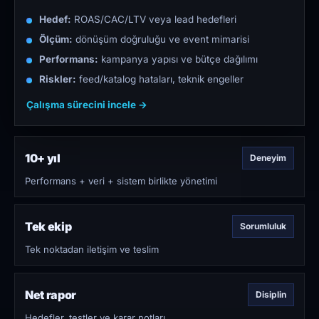
Hedef:
ROAS/CAC/LTV veya lead hedefleri
Ölçüm:
dönüşüm doğruluğu ve event mimarisi
Performans:
kampanya yapısı ve bütçe dağılımı
Riskler:
feed/katalog hataları, teknik engeller
Çalışma sürecini incele →
10+ yıl
Deneyim
Performans + veri + sistem birlikte yönetimi
Tek ekip
Sorumluluk
Tek noktadan iletişim ve teslim
Net rapor
Disiplin
Hedefler, testler ve karar notları