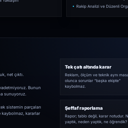
ı Yaklaşım
Rakip Analizi ve Düzenli O
Tek çatı altında karar
k, net çıktı.
Reklam, ölçüm ve teknik aynı mas
olunca sorunlar “başka ekipte”
kaybolmaz.
i vadetmiyoruz. Bunun
ama sunuyoruz.
tek sistemin parçaları
Şeffaf raporlama
e kaybolmaz, kararlar
Rapor; tablo değil, karar notudur. 
yaptık, neden yaptık, ne öğrendik?