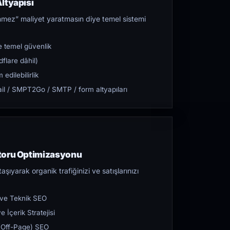
ltyapısı
mez” maliyet yaratmasın diye temel sistemi
 temel güvenlik
flare dâhil)
dilebilirlik
l / SMPT2Go / SMTP / form altyapıları
toru Optimizasyonu
aşıyarak organik trafiğinizi ve satışlarınızı
 ve Teknik SEO
 İçerik Stratejisi
ı (Off-Page) SEO