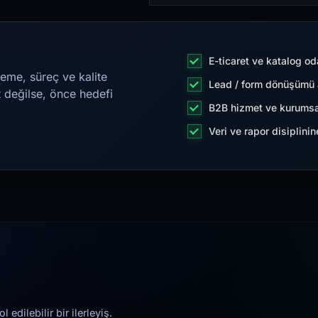
E-ticaret ve katalog od
eme, süreç ve kalite
Lead / form dönüşümü a
t değilse, önce hedefi
B2B hizmet ve kurumsa
Veri ve rapor disiplini
edilebilir bir ilerleyiş.