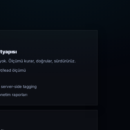
tyapısı
yok. Ölçümü kurar, doğrular, sürdürürüz.
et/lead ölçümü
 server-side tagging
netim raporları