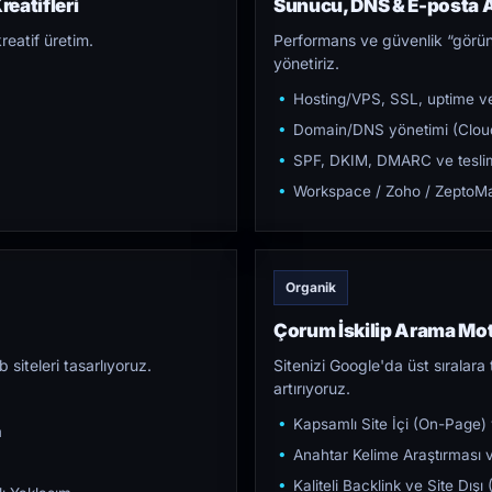
eatifleri
Sunucu, DNS & E-posta A
reatif üretim.
Performans ve güvenlik “görün
yönetiriz.
Hosting/VPS, SSL, uptime ve
Domain/DNS yönetimi (Cloud
SPF, DKIM, DMARC ve teslim e
Workspace / Zoho / ZeptoMai
Organik
Çorum İskilip Arama Mo
iteleri tasarlıyoruz.
Sitenizi Google'da üst sıralara t
artırıyoruz.
Kapsamlı Site İçi (On-Page)
m
Anahtar Kelime Araştırması ve
Kaliteli Backlink ve Site Dış