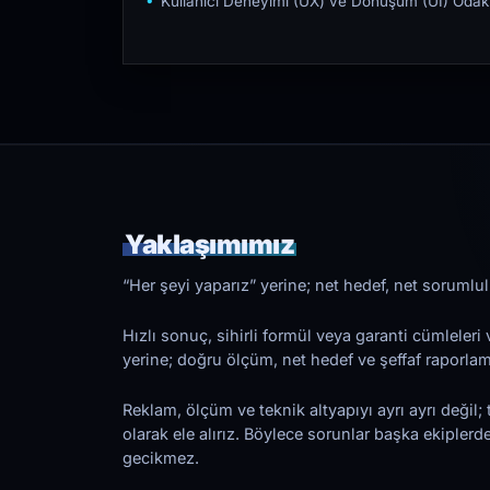
Kullanıcı Deneyimi (UX) ve Dönüşüm (UI) Odakl
Yaklaşımımız
“Her şeyi yaparız” yerine; net hedef, net sorumlulu
Hızlı sonuç, sihirli formül veya garanti cümleler
yerine; doğru ölçüm, net hedef ve şeffaf raporl
Reklam, ölçüm ve teknik altyapıyı ayrı ayrı değil; 
olarak ele alırız. Böylece sorunlar başka ekiplerd
gecikmez.