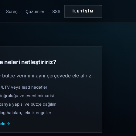
Süreç
Çözümler
SSS
İLETIŞIM
 neleri netleştiririz?
bütçe verimini aynı çerçevede ele alırız.
TV veya lead hedefleri
oğruluğu ve event mimarisi
nya yapısı ve bütçe dağılımı
og hataları, teknik engeller
cele →