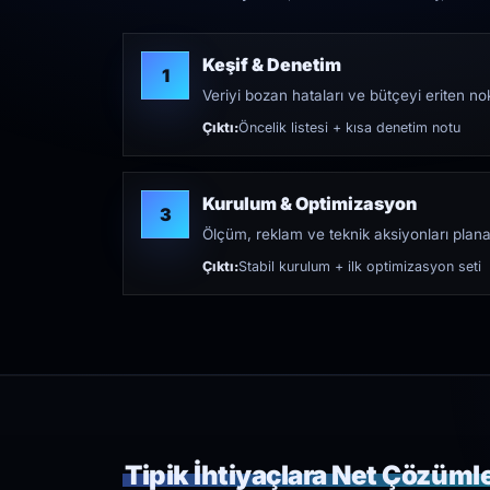
Keşif & Denetim
1
Veriyi bozan hataları ve bütçeyi eriten nokt
Çıktı:
Öncelik listesi + kısa denetim notu
Kurulum & Optimizasyon
3
Ölçüm, reklam ve teknik aksiyonları plana
Çıktı:
Stabil kurulum + ilk optimizasyon seti
Tipik İhtiyaçlara Net Çözüml