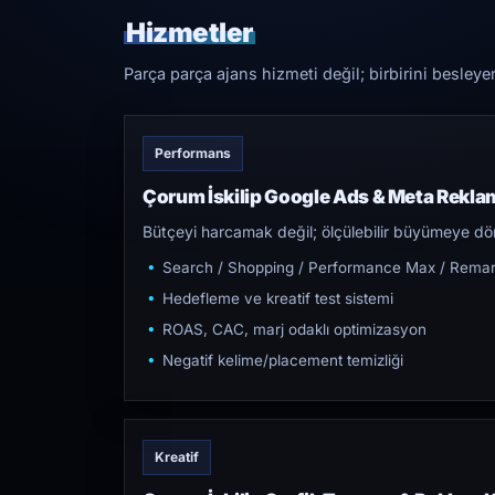
Hizmetler
Parça parça ajans hizmeti değil; birbirini besleye
Performans
Çorum İskilip Google Ads & Meta Rekla
Bütçeyi harcamak değil; ölçülebilir büyümeye dön
Search / Shopping / Performance Max / Remar
Hedefleme ve kreatif test sistemi
ROAS, CAC, marj odaklı optimizasyon
Negatif kelime/placement temizliği
Kreatif