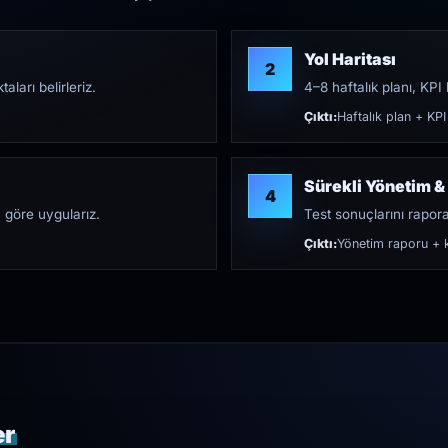
Yol Haritası
2
aları belirleriz.
4–8 haftalık planı, KPI h
Çıktı:
Haftalık plan + KPI
Sürekli Yönetim &
4
 göre uygularız.
Test sonuçlarını rapora 
Çıktı:
Yönetim raporu + k
er