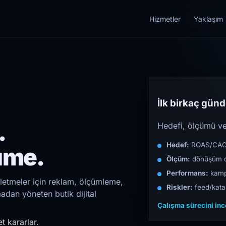
Hizmetler
Yaklaşım
İlk birkaç günde
.
Hedefi, ölçümü ve 
Hedef:
ROAS/CAC/L
üme.
Ölçüm:
dönüşüm d
Performans:
kampa
şletmeler için reklam, ölçümleme,
Riskler:
feed/katal
madan yöneten butik dijital
Çalışma sürecini in
t kararlar.