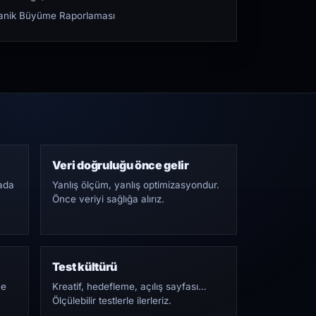
rganik Büyüme Raporlaması
Veri doğruluğu önce gelir
ada
Yanlış ölçüm, yanlış optimizasyondur.
Önce veriyi sağlığa alırız.
Test kültürü
Ne
Kreatif, hedefleme, açılış sayfası…
Ölçülebilir testlerle ilerleriz.