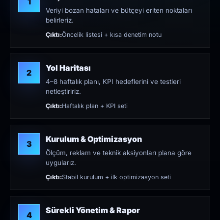
1
Veriyi bozan hataları ve bütçeyi eriten noktaları
belirleriz.
Çıktı:
Öncelik listesi + kısa denetim notu
Yol Haritası
2
4–8 haftalık planı, KPI hedeflerini ve testleri
netleştiririz.
Çıktı:
Haftalık plan + KPI seti
Kurulum & Optimizasyon
3
Ölçüm, reklam ve teknik aksiyonları plana göre
uygularız.
Çıktı:
Stabil kurulum + ilk optimizasyon seti
Sürekli Yönetim & Rapor
4