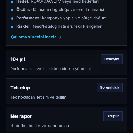
Hedef:
ROAS/CAC/LTV veya lead hedefleri
Ölçüm:
dönüşüm doğruluğu ve event mimarisi
Performans:
kampanya yapısı ve bütçe dağılımı
Riskler:
feed/katalog hataları, teknik engeller
Çalışma sürecini incele →
10+ yıl
Deneyim
Performans + veri + sistem birlikte yönetimi
Tek ekip
Sorumluluk
Tek noktadan iletişim ve teslim
Net rapor
Disiplin
Hedefler, testler ve karar notları