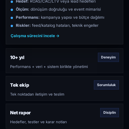
Hedef:
ROAS/CAC/LTV veya lead hedefleri
Ölçüm:
dönüşüm doğruluğu ve event mimarisi
Performans:
kampanya yapısı ve bütçe dağılımı
Riskler:
feed/katalog hataları, teknik engeller
Çalışma sürecini incele →
10+ yıl
Deneyim
Performans + veri + sistem birlikte yönetimi
Tek ekip
Sorumluluk
Tek noktadan iletişim ve teslim
Net rapor
Disiplin
Hedefler, testler ve karar notları