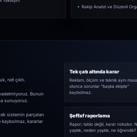
ı Yaklaşım
Rakip Analizi ve Düzenli O
Tek çatı altında karar
k, net çıktı.
Reklam, ölçüm ve teknik aynı mas
olunca sorunlar “başka ekipte”
kaybolmaz.
i vadetmiyoruz. Bunun
ama sunuyoruz.
tek sistemin parçaları
Şeffaf raporlama
e kaybolmaz, kararlar
Rapor; tablo değil, karar notudur. 
yaptık, neden yaptık, ne öğrendik?