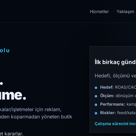
Hizmetler
Yaklaşım
olu
İlk birkaç günde
.
Hedefi, ölçümü ve 
Hedef:
ROAS/CAC/L
üme.
Ölçüm:
dönüşüm d
Performans:
kampa
alar/işletmeler için reklam,
Riskler:
feed/katal
irinden koparmadan yöneten butik
Çalışma sürecini in
t kararlar.