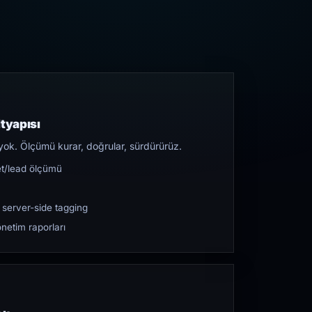
tyapısı
yok. Ölçümü kurar, doğrular, sürdürürüz.
et/lead ölçümü
 server-side tagging
netim raporları