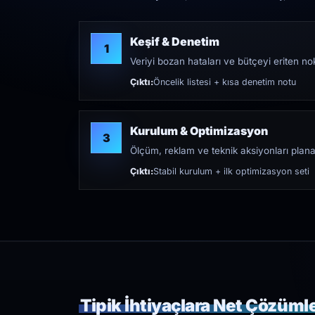
Keşif & Denetim
1
Veriyi bozan hataları ve bütçeyi eriten nokt
Çıktı:
Öncelik listesi + kısa denetim notu
Kurulum & Optimizasyon
3
Ölçüm, reklam ve teknik aksiyonları plana
Çıktı:
Stabil kurulum + ilk optimizasyon seti
Tipik İhtiyaçlara Net Çözüml