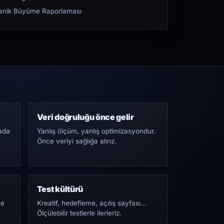
rganik Büyüme Raporlaması
Veri doğruluğu önce gelir
ada
Yanlış ölçüm, yanlış optimizasyondur.
Önce veriyi sağlığa alırız.
Test kültürü
Ne
Kreatif, hedefleme, açılış sayfası…
Ölçülebilir testlerle ilerleriz.