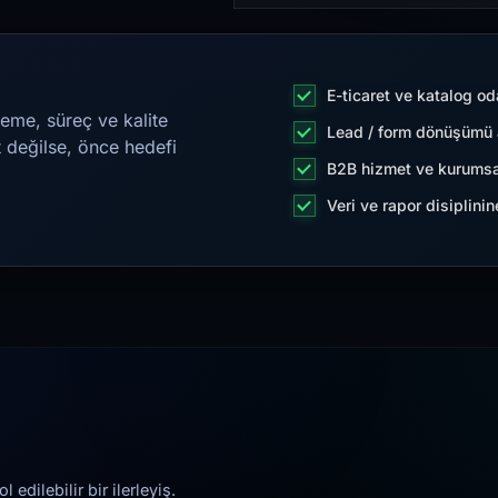
E-ticaret ve katalog od
eme, süreç ve kalite
Lead / form dönüşümü a
t değilse, önce hedefi
B2B hizmet ve kurumsa
Veri ve rapor disiplini
edilebilir bir ilerleyiş.