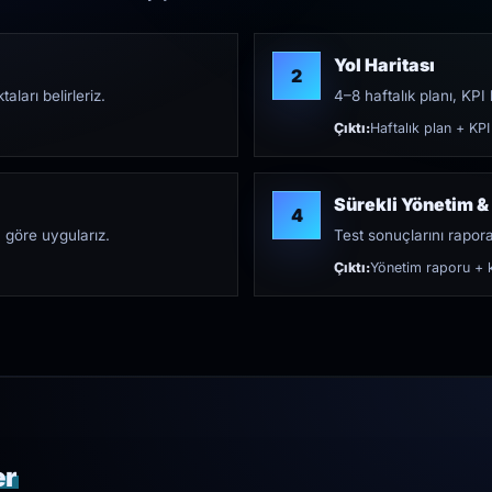
Yol Haritası
2
aları belirleriz.
4–8 haftalık planı, KPI h
Çıktı:
Haftalık plan + KPI
Sürekli Yönetim &
4
 göre uygularız.
Test sonuçlarını rapora 
Çıktı:
Yönetim raporu + k
er