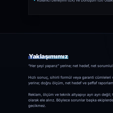
Kullanıcı Deneyimi (UX) ve Dönüşüm (UI) Odakl
Yaklaşımımız
“Her şeyi yaparız” yerine; net hedef, net sorumlulu
Hızlı sonuç, sihirli formül veya garanti cümleler
yerine; doğru ölçüm, net hedef ve şeffaf raporl
Reklam, ölçüm ve teknik altyapıyı ayrı ayrı değil; 
olarak ele alırız. Böylece sorunlar başka ekiplerd
gecikmez.