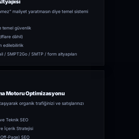
ltyapısı
mez” maliyet yaratmasın diye temel sistemi
 temel güvenlik
flare dâhil)
dilebilirlik
l / SMPT2Go / SMTP / form altyapıları
ama Motoru Optimizasyonu
aşıyarak organik trafiğinizi ve satışlarınızı
 ve Teknik SEO
 İçerik Stratejisi
ı (Off-Page) SEO