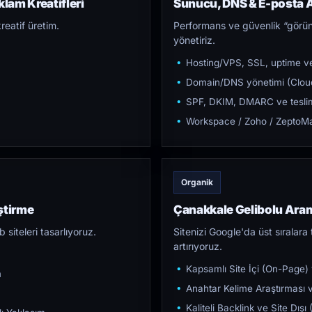
lam Kreatifleri
Sunucu, DNS & E-posta A
reatif üretim.
Performans ve güvenlik “görün
yönetiriz.
Hosting/VPS, SSL, uptime ve
Domain/DNS yönetimi (Cloud
SPF, DKIM, DMARC ve teslim e
Workspace / Zoho / ZeptoMai
Organik
ştirme
Çanakkale Gelibolu Ar
iteleri tasarlıyoruz.
Sitenizi Google'da üst sıralara t
artırıyoruz.
Kapsamlı Site İçi (On-Page)
m
Anahtar Kelime Araştırması ve
Kaliteli Backlink ve Site Dış