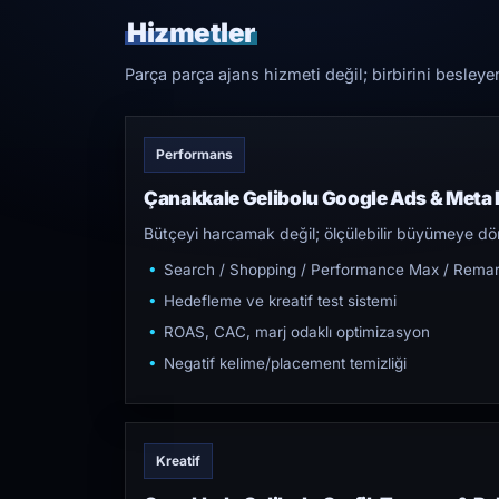
Hizmetler
Parça parça ajans hizmeti değil; birbirini besleye
Performans
Çanakkale Gelibolu Google Ads & Meta
Bütçeyi harcamak değil; ölçülebilir büyümeye dön
Search / Shopping / Performance Max / Remar
Hedefleme ve kreatif test sistemi
ROAS, CAC, marj odaklı optimizasyon
Negatif kelime/placement temizliği
Kreatif