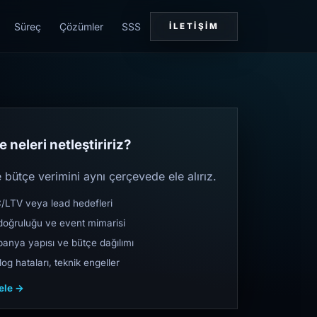
Süreç
Çözümler
SSS
İLETIŞIM
 neleri netleştiririz?
bütçe verimini aynı çerçevede ele alırız.
TV veya lead hedefleri
oğruluğu ve event mimarisi
nya yapısı ve bütçe dağılımı
og hataları, teknik engeller
cele →