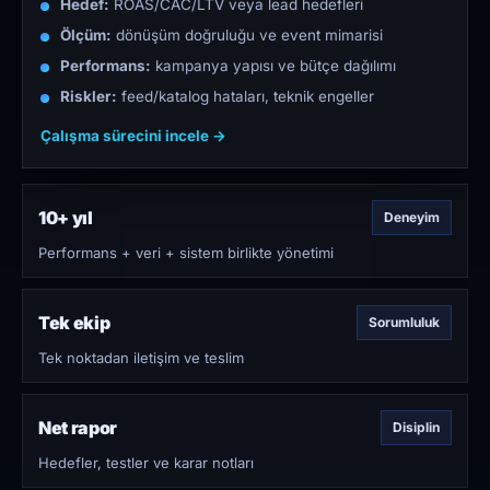
Hedef:
ROAS/CAC/LTV veya lead hedefleri
Ölçüm:
dönüşüm doğruluğu ve event mimarisi
Performans:
kampanya yapısı ve bütçe dağılımı
Riskler:
feed/katalog hataları, teknik engeller
Çalışma sürecini incele →
10+ yıl
Deneyim
Performans + veri + sistem birlikte yönetimi
Tek ekip
Sorumluluk
Tek noktadan iletişim ve teslim
Net rapor
Disiplin
Hedefler, testler ve karar notları