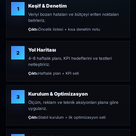
Keşif & Denetim
1
Veriyi bozan hataları ve bütçeyi eriten noktaları
belirleriz.
Çıktı:
Öncelik listesi + kısa denetim notu
Yol Haritası
2
4–8 haftalık planı, KPI hedeflerini ve testleri
netleştiririz.
Çıktı:
Haftalık plan + KPI seti
Kurulum & Optimizasyon
3
Ölçüm, reklam ve teknik aksiyonları plana göre
uygularız.
Çıktı:
Stabil kurulum + ilk optimizasyon seti