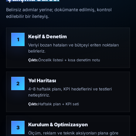
Belirsiz adımlar yerine; dokümante edilmiş, kontrol
edilebilir bir ilerleyiş.
Keşif & Denetim
1
Veriyi bozan hataları ve bütçeyi eriten noktaları
belirleriz.
Çıktı:
Öncelik listesi + kısa denetim notu
Yol Haritası
2
4–8 haftalık planı, KPI hedeflerini ve testleri
netleştiririz.
Çıktı:
Haftalık plan + KPI seti
Kurulum & Optimizasyon
3
Ölçüm, reklam ve teknik aksiyonları plana göre