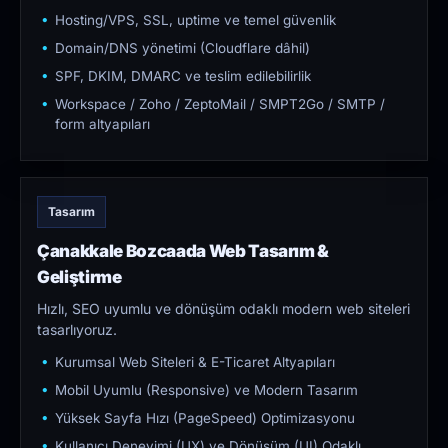
Hosting/VPS, SSL, uptime ve temel güvenlik
Domain/DNS yönetimi (Cloudflare dâhil)
SPF, DKIM, DMARC ve teslim edilebilirlik
Workspace / Zoho / ZeptoMail / SMPT2Go / SMTP /
form altyapıları
Tasarım
Çanakkale Bozcaada Web Tasarım &
Geliştirme
Hızlı, SEO uyumlu ve dönüşüm odaklı modern web siteleri
tasarlıyoruz.
Kurumsal Web Siteleri & E-Ticaret Altyapıları
Mobil Uyumlu (Responsive) ve Modern Tasarım
Yüksek Sayfa Hızı (PageSpeed) Optimizasyonu
Kullanıcı Deneyimi (UX) ve Dönüşüm (UI) Odaklı