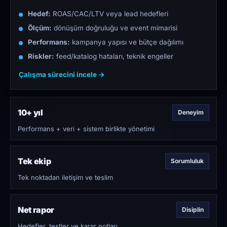
Hedef:
ROAS/CAC/LTV veya lead hedefleri
Ölçüm:
dönüşüm doğruluğu ve event mimarisi
Performans:
kampanya yapısı ve bütçe dağılımı
Riskler:
feed/katalog hataları, teknik engeller
Çalışma sürecini incele →
10+ yıl
Deneyim
Performans + veri + sistem birlikte yönetimi
Tek ekip
Sorumluluk
Tek noktadan iletişim ve teslim
Net rapor
Disiplin
Hedefler, testler ve karar notları