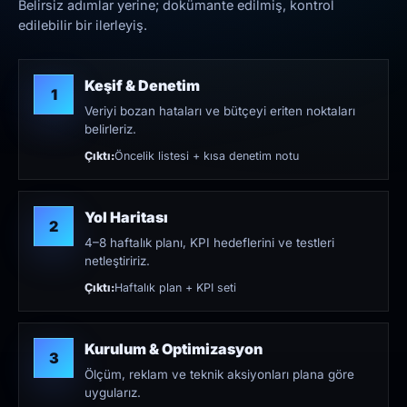
Belirsiz adımlar yerine; dokümante edilmiş, kontrol
edilebilir bir ilerleyiş.
Keşif & Denetim
1
Veriyi bozan hataları ve bütçeyi eriten noktaları
belirleriz.
Çıktı:
Öncelik listesi + kısa denetim notu
Yol Haritası
2
4–8 haftalık planı, KPI hedeflerini ve testleri
netleştiririz.
Çıktı:
Haftalık plan + KPI seti
Kurulum & Optimizasyon
3
Ölçüm, reklam ve teknik aksiyonları plana göre
uygularız.