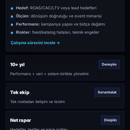
Hedef:
ROAS/CAC/LTV veya lead hedefleri
Ölçüm:
dönüşüm doğruluğu ve event mimarisi
Performans:
kampanya yapısı ve bütçe dağılımı
Riskler:
feed/katalog hataları, teknik engeller
Çalışma sürecini incele →
10+ yıl
Deneyim
Performans + veri + sistem birlikte yönetimi
Tek ekip
Sorumluluk
Tek noktadan iletişim ve teslim
Net rapor
Disiplin
Hedefler, testler ve karar notları