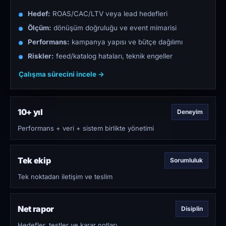
Hedef:
ROAS/CAC/LTV veya lead hedefleri
Ölçüm:
dönüşüm doğruluğu ve event mimarisi
Performans:
kampanya yapısı ve bütçe dağılımı
Riskler:
feed/katalog hataları, teknik engeller
Çalışma sürecini incele →
10+ yıl
Deneyim
Performans + veri + sistem birlikte yönetimi
Tek ekip
Sorumluluk
Tek noktadan iletişim ve teslim
Net rapor
Disiplin
Hedefler, testler ve karar notları