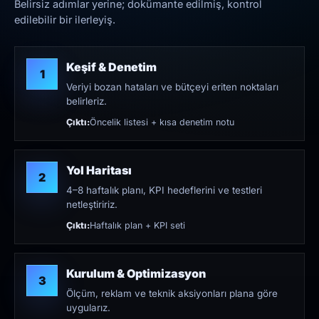
Belirsiz adımlar yerine; dokümante edilmiş, kontrol
edilebilir bir ilerleyiş.
Keşif & Denetim
1
Veriyi bozan hataları ve bütçeyi eriten noktaları
belirleriz.
Çıktı:
Öncelik listesi + kısa denetim notu
Yol Haritası
2
4–8 haftalık planı, KPI hedeflerini ve testleri
netleştiririz.
Çıktı:
Haftalık plan + KPI seti
Kurulum & Optimizasyon
3
Ölçüm, reklam ve teknik aksiyonları plana göre
uygularız.