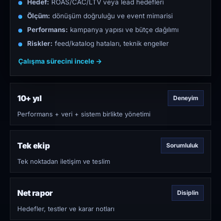
Hedef:
ROAS/CAC/LTV veya lead hedefleri
Ölçüm:
dönüşüm doğruluğu ve event mimarisi
Performans:
kampanya yapısı ve bütçe dağılımı
Riskler:
feed/katalog hataları, teknik engeller
Çalışma sürecini incele →
10+ yıl
Deneyim
Performans + veri + sistem birlikte yönetimi
Tek ekip
Sorumluluk
Tek noktadan iletişim ve teslim
Net rapor
Disiplin
Hedefler, testler ve karar notları