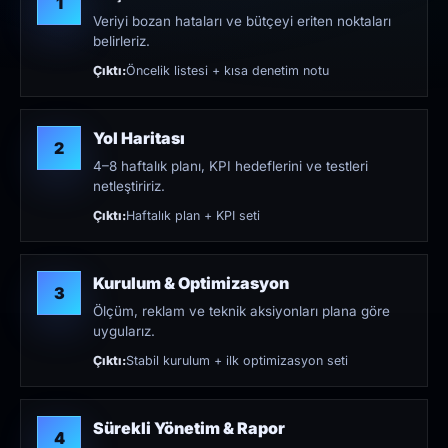
1
Veriyi bozan hataları ve bütçeyi eriten noktaları
belirleriz.
Çıktı:
Öncelik listesi + kısa denetim notu
Yol Haritası
2
4–8 haftalık planı, KPI hedeflerini ve testleri
netleştiririz.
Çıktı:
Haftalık plan + KPI seti
Kurulum & Optimizasyon
3
Ölçüm, reklam ve teknik aksiyonları plana göre
uygularız.
Çıktı:
Stabil kurulum + ilk optimizasyon seti
Sürekli Yönetim & Rapor
4