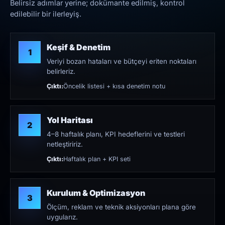
Belirsiz adımlar yerine; dokümante edilmiş, kontrol
edilebilir bir ilerleyiş.
Keşif & Denetim
1
Veriyi bozan hataları ve bütçeyi eriten noktaları
belirleriz.
Çıktı:
Öncelik listesi + kısa denetim notu
Yol Haritası
2
4–8 haftalık planı, KPI hedeflerini ve testleri
netleştiririz.
Çıktı:
Haftalık plan + KPI seti
Kurulum & Optimizasyon
3
Ölçüm, reklam ve teknik aksiyonları plana göre
uygularız.