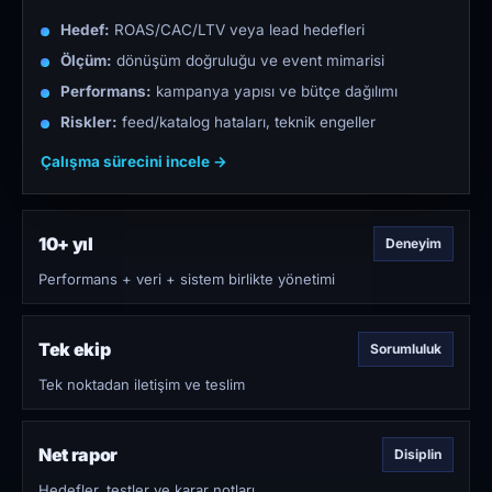
Hedef:
ROAS/CAC/LTV veya lead hedefleri
Ölçüm:
dönüşüm doğruluğu ve event mimarisi
Performans:
kampanya yapısı ve bütçe dağılımı
Riskler:
feed/katalog hataları, teknik engeller
Çalışma sürecini incele →
10+ yıl
Deneyim
Performans + veri + sistem birlikte yönetimi
Tek ekip
Sorumluluk
Tek noktadan iletişim ve teslim
Net rapor
Disiplin
Hedefler, testler ve karar notları