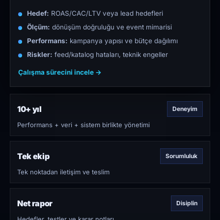
Hedef:
ROAS/CAC/LTV veya lead hedefleri
Ölçüm:
dönüşüm doğruluğu ve event mimarisi
Performans:
kampanya yapısı ve bütçe dağılımı
Riskler:
feed/katalog hataları, teknik engeller
Çalışma sürecini incele →
10+ yıl
Deneyim
Performans + veri + sistem birlikte yönetimi
Tek ekip
Sorumluluk
Tek noktadan iletişim ve teslim
Net rapor
Disiplin
Hedefler, testler ve karar notları