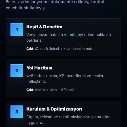
Belirsiz adımlar yerine; dokümante edilmiş, kontrol
edilebilir bir ilerleyiş.
Keşif & Denetim
1
Veriyi bozan hataları ve bütçeyi eriten noktaları
belirleriz.
Çıktı:
Öncelik listesi + kısa denetim notu
Yol Haritası
2
4–8 haftalık planı, KPI hedeflerini ve testleri
netleştiririz.
Çıktı:
Haftalık plan + KPI seti
Kurulum & Optimizasyon
3
Ölçüm, reklam ve teknik aksiyonları plana göre
uygularız.