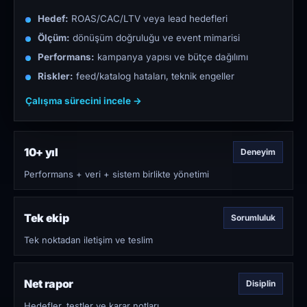
Hedef:
ROAS/CAC/LTV veya lead hedefleri
Ölçüm:
dönüşüm doğruluğu ve event mimarisi
Performans:
kampanya yapısı ve bütçe dağılımı
Riskler:
feed/katalog hataları, teknik engeller
Çalışma sürecini incele →
10+ yıl
Deneyim
Performans + veri + sistem birlikte yönetimi
Tek ekip
Sorumluluk
Tek noktadan iletişim ve teslim
Net rapor
Disiplin
Hedefler, testler ve karar notları