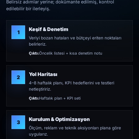
Belirsiz adımlar yerine; dokümante edilmiş, kontrol
edilebilir bir ilerleyiş.
Keşif & Denetim
1
Veriyi bozan hataları ve bütçeyi eriten noktaları
belirleriz.
Çıktı:
Öncelik listesi + kısa denetim notu
Yol Haritası
2
4–8 haftalık planı, KPI hedeflerini ve testleri
netleştiririz.
Çıktı:
Haftalık plan + KPI seti
Kurulum & Optimizasyon
3
Ölçüm, reklam ve teknik aksiyonları plana göre
uygularız.