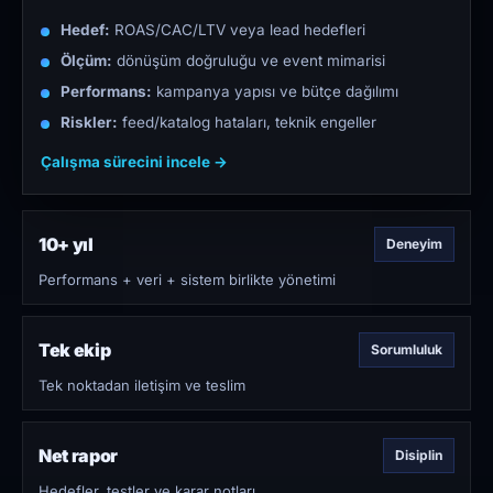
Hedef:
ROAS/CAC/LTV veya lead hedefleri
Ölçüm:
dönüşüm doğruluğu ve event mimarisi
Performans:
kampanya yapısı ve bütçe dağılımı
Riskler:
feed/katalog hataları, teknik engeller
Çalışma sürecini incele →
10+ yıl
Deneyim
Performans + veri + sistem birlikte yönetimi
Tek ekip
Sorumluluk
Tek noktadan iletişim ve teslim
Net rapor
Disiplin
Hedefler, testler ve karar notları