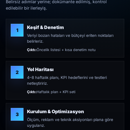
Belirsiz adımlar yerine; dokümante edilmiş, kontrol
edilebilir bir ilerleyiş.
Keşif & Denetim
1
Veriyi bozan hataları ve bütçeyi eriten noktaları
belirleriz.
Çıktı:
Öncelik listesi + kısa denetim notu
Yol Haritası
2
4–8 haftalık planı, KPI hedeflerini ve testleri
netleştiririz.
Çıktı:
Haftalık plan + KPI seti
Kurulum & Optimizasyon
3
Ölçüm, reklam ve teknik aksiyonları plana göre
uygularız.