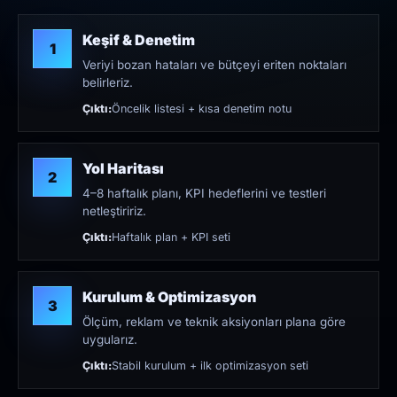
Keşif & Denetim
1
Veriyi bozan hataları ve bütçeyi eriten noktaları
belirleriz.
Çıktı:
Öncelik listesi + kısa denetim notu
Yol Haritası
2
4–8 haftalık planı, KPI hedeflerini ve testleri
netleştiririz.
Çıktı:
Haftalık plan + KPI seti
Kurulum & Optimizasyon
3
Ölçüm, reklam ve teknik aksiyonları plana göre
uygularız.
Çıktı:
Stabil kurulum + ilk optimizasyon seti