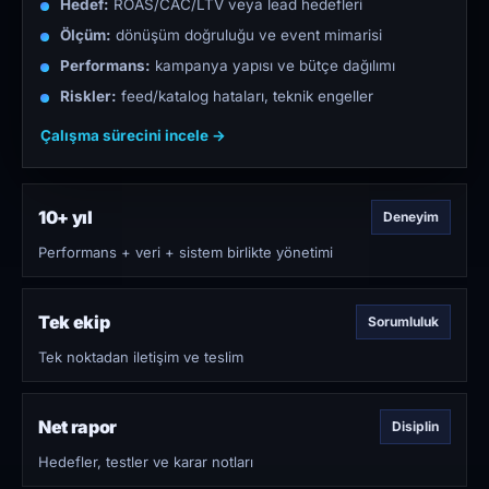
Hedef:
ROAS/CAC/LTV veya lead hedefleri
Ölçüm:
dönüşüm doğruluğu ve event mimarisi
Performans:
kampanya yapısı ve bütçe dağılımı
Riskler:
feed/katalog hataları, teknik engeller
Çalışma sürecini incele →
10+ yıl
Deneyim
Performans + veri + sistem birlikte yönetimi
Tek ekip
Sorumluluk
Tek noktadan iletişim ve teslim
Net rapor
Disiplin
Hedefler, testler ve karar notları