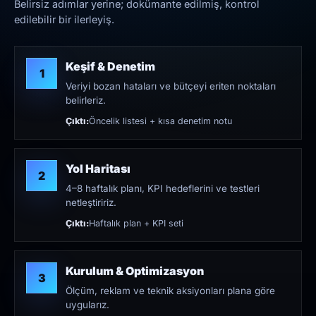
Belirsiz adımlar yerine; dokümante edilmiş, kontrol
edilebilir bir ilerleyiş.
Keşif & Denetim
1
Veriyi bozan hataları ve bütçeyi eriten noktaları
belirleriz.
Çıktı:
Öncelik listesi + kısa denetim notu
Yol Haritası
2
4–8 haftalık planı, KPI hedeflerini ve testleri
netleştiririz.
Çıktı:
Haftalık plan + KPI seti
Kurulum & Optimizasyon
3
Ölçüm, reklam ve teknik aksiyonları plana göre
uygularız.