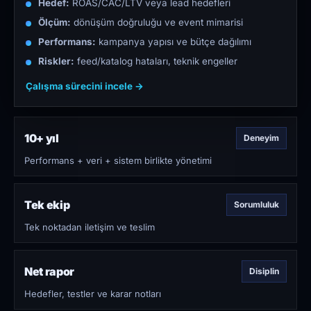
Hedef:
ROAS/CAC/LTV veya lead hedefleri
Ölçüm:
dönüşüm doğruluğu ve event mimarisi
Performans:
kampanya yapısı ve bütçe dağılımı
Riskler:
feed/katalog hataları, teknik engeller
Çalışma sürecini incele →
10+ yıl
Deneyim
Performans + veri + sistem birlikte yönetimi
Tek ekip
Sorumluluk
Tek noktadan iletişim ve teslim
Net rapor
Disiplin
Hedefler, testler ve karar notları