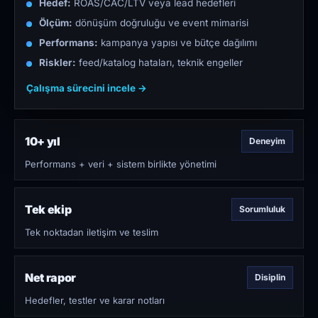
Hedef:
ROAS/CAC/LTV veya lead hedefleri
Ölçüm:
dönüşüm doğruluğu ve event mimarisi
Performans:
kampanya yapısı ve bütçe dağılımı
Riskler:
feed/katalog hataları, teknik engeller
Çalışma sürecini incele →
10+ yıl
Deneyim
Performans + veri + sistem birlikte yönetimi
Tek ekip
Sorumluluk
Tek noktadan iletişim ve teslim
Net rapor
Disiplin
Hedefler, testler ve karar notları