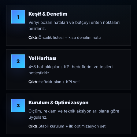
Keşif & Denetim
1
Veriyi bozan hataları ve bütçeyi eriten noktaları
belirleriz.
Çıktı:
Öncelik listesi + kısa denetim notu
Yol Haritası
2
4–8 haftalık planı, KPI hedeflerini ve testleri
netleştiririz.
Çıktı:
Haftalık plan + KPI seti
Kurulum & Optimizasyon
3
Ölçüm, reklam ve teknik aksiyonları plana göre
uygularız.
Çıktı:
Stabil kurulum + ilk optimizasyon seti