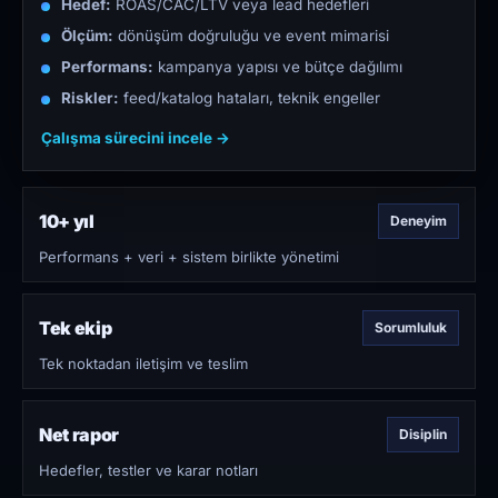
Hedef:
ROAS/CAC/LTV veya lead hedefleri
Ölçüm:
dönüşüm doğruluğu ve event mimarisi
Performans:
kampanya yapısı ve bütçe dağılımı
Riskler:
feed/katalog hataları, teknik engeller
Çalışma sürecini incele →
10+ yıl
Deneyim
Performans + veri + sistem birlikte yönetimi
Tek ekip
Sorumluluk
Tek noktadan iletişim ve teslim
Net rapor
Disiplin
Hedefler, testler ve karar notları