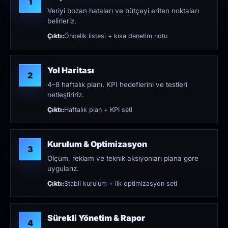
1
Veriyi bozan hataları ve bütçeyi eriten noktaları
belirleriz.
Çıktı:
Öncelik listesi + kısa denetim notu
Yol Haritası
2
4–8 haftalık planı, KPI hedeflerini ve testleri
netleştiririz.
Çıktı:
Haftalık plan + KPI seti
Kurulum & Optimizasyon
3
Ölçüm, reklam ve teknik aksiyonları plana göre
uygularız.
Çıktı:
Stabil kurulum + ilk optimizasyon seti
Sürekli Yönetim & Rapor
4