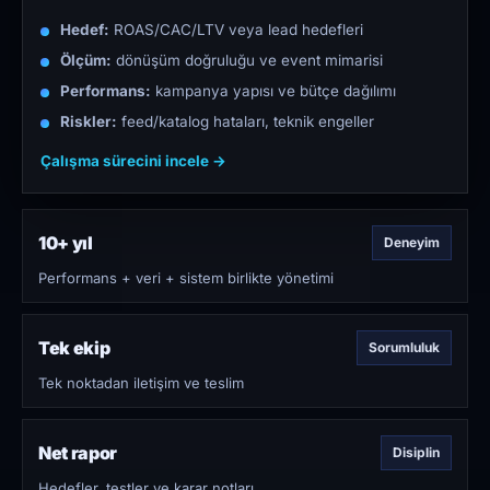
Hedef:
ROAS/CAC/LTV veya lead hedefleri
Ölçüm:
dönüşüm doğruluğu ve event mimarisi
Performans:
kampanya yapısı ve bütçe dağılımı
Riskler:
feed/katalog hataları, teknik engeller
Çalışma sürecini incele →
10+ yıl
Deneyim
Performans + veri + sistem birlikte yönetimi
Tek ekip
Sorumluluk
Tek noktadan iletişim ve teslim
Net rapor
Disiplin
Hedefler, testler ve karar notları