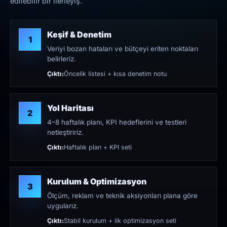
edilebilir bir ilerleyiş.
Keşif & Denetim
1
Veriyi bozan hataları ve bütçeyi eriten noktaları
belirleriz.
Çıktı:
Öncelik listesi + kısa denetim notu
Yol Haritası
2
4–8 haftalık planı, KPI hedeflerini ve testleri
netleştiririz.
Çıktı:
Haftalık plan + KPI seti
Kurulum & Optimizasyon
3
Ölçüm, reklam ve teknik aksiyonları plana göre
uygularız.
Çıktı:
Stabil kurulum + ilk optimizasyon seti