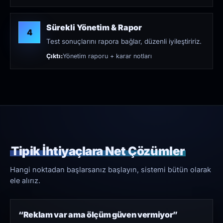
Sürekli Yönetim & Rapor
4
Test sonuçlarını rapora bağlar, düzenli iyileştiririz.
Çıktı:
Yönetim raporu + karar notları
Tipik İhtiyaçlara Net Çözümler
Hangi noktadan başlarsanız başlayın, sistemi bütün olarak
ele alırız.
“Reklam var ama ölçüm güven vermiyor”