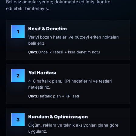
Belirsiz adımlar yerine; dokümante edilmiş, kontrol
edilebilir bir ilerleyiş.
Keşif & Denetim
1
Veriyi bozan hataları ve bütçeyi eriten noktaları
belirleriz.
Çıktı:
Öncelik listesi + kısa denetim notu
Yol Haritası
2
4–8 haftalık planı, KPI hedeflerini ve testleri
netleştiririz.
Çıktı:
Haftalık plan + KPI seti
Kurulum & Optimizasyon
3
Ölçüm, reklam ve teknik aksiyonları plana göre
uygularız.