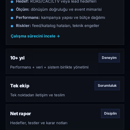
Hedef:
ROAS/CAC/LTV veya lead hedefleri
Ölçüm:
dönüşüm doğruluğu ve event mimarisi
Performans:
kampanya yapısı ve bütçe dağılımı
Riskler:
feed/katalog hataları, teknik engeller
Çalışma sürecini incele →
10+ yıl
Deneyim
Performans + veri + sistem birlikte yönetimi
Tek ekip
Sorumluluk
Tek noktadan iletişim ve teslim
Net rapor
Disiplin
Hedefler, testler ve karar notları