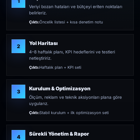
1
Veriyi bozan hataları ve bütçeyi eriten noktaları
belirleriz.
Çıktı:
Öncelik listesi + kısa denetim notu
Yol Haritası
2
4–8 haftalık planı, KPI hedeflerini ve testleri
netleştiririz.
Çıktı:
Haftalık plan + KPI seti
Kurulum & Optimizasyon
3
Ölçüm, reklam ve teknik aksiyonları plana göre
uygularız.
Çıktı:
Stabil kurulum + ilk optimizasyon seti
Sürekli Yönetim & Rapor
4