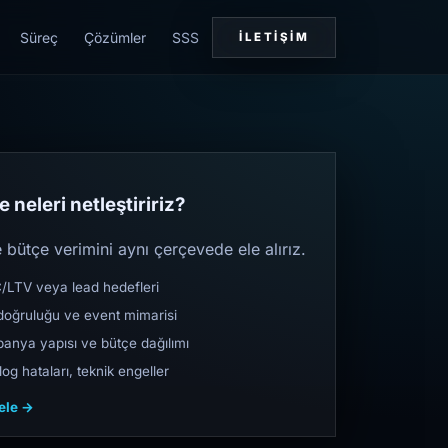
Süreç
Çözümler
SSS
İLETIŞIM
 neleri netleştiririz?
bütçe verimini aynı çerçevede ele alırız.
TV veya lead hedefleri
oğruluğu ve event mimarisi
nya yapısı ve bütçe dağılımı
og hataları, teknik engeller
cele →