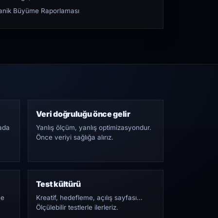
rganik Büyüme Raporlaması
Veri doğruluğu önce gelir
ada
Yanlış ölçüm, yanlış optimizasyondur.
Önce veriyi sağlığa alırız.
Test kültürü
Ne
Kreatif, hedefleme, açılış sayfası…
Ölçülebilir testlerle ilerleriz.