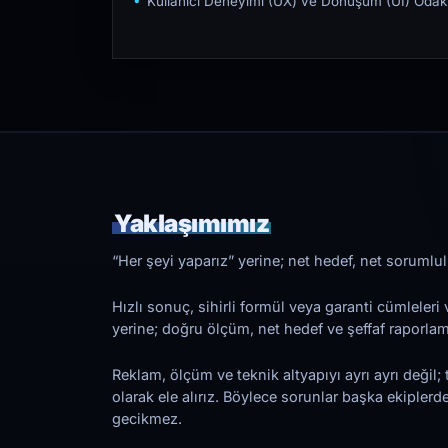
Kullanıcı Deneyimi (UX) ve Dönüşüm (UI) Odakl
Yaklaşımımız
“Her şeyi yaparız” yerine; net hedef, net sorumlulu
Hızlı sonuç, sihirli formül veya garanti cümleler
yerine; doğru ölçüm, net hedef ve şeffaf raporl
Reklam, ölçüm ve teknik altyapıyı ayrı ayrı değil; 
olarak ele alırız. Böylece sorunlar başka ekiplerd
gecikmez.