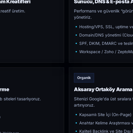
m Kreatifleri
Sunucu, DNS & E-posta A
reatif üretim.
Performans ve güvenlik “görün
yönetiriz.
Hosting/VPS, SSL, uptime ve
Domain/DNS yönetimi (Cloud
SPF, DKIM, DMARC ve teslim e
Workspace / Zoho / ZeptoMai
Organik
irme
Aksaray Ortaköy Arama
iteleri tasarlıyoruz.
Sitenizi Google'da üst sıralara t
artırıyoruz.
Kapsamlı Site İçi (On-Page)
m
Anahtar Kelime Araştırması ve
Kaliteli Backlink ve Site Dış