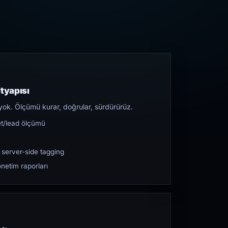
tyapısı
yok. Ölçümü kurar, doğrular, sürdürürüz.
et/lead ölçümü
 server-side tagging
netim raporları