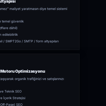
ltyapısı
mez” maliyet yaratmasın diye temel sistemi
 temel güvenlik
flare dâhil)
dilebilirlik
l / SMPT2Go / SMTP / form altyapıları
 Motoru Optimizasyonu
aşıyarak organik trafiğinizi ve satışlarınızı
 ve Teknik SEO
 İçerik Stratejisi
ı (Off-Page) SEO