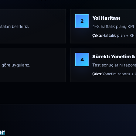
Yol Haritası
2
aları belirleriz.
4–8 haftalık planı, KPI h
Çıktı:
Haftalık plan + KPI
Sürekli Yönetim &
4
 göre uygularız.
Test sonuçlarını rapora 
Çıktı:
Yönetim raporu + k
er