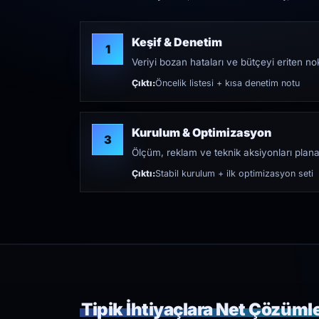
Keşif & Denetim
1
Veriyi bozan hataları ve bütçeyi eriten nokt
Çıktı:
Öncelik listesi + kısa denetim notu
Kurulum & Optimizasyon
3
Ölçüm, reklam ve teknik aksiyonları plana
Çıktı:
Stabil kurulum + ilk optimizasyon seti
Tipik İhtiyaçlara Net Çözüml