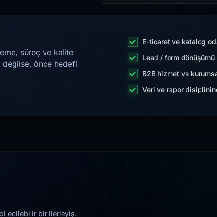
E-ticaret ve katalog od
eme, süreç ve kalite
Lead / form dönüşümü a
t değilse, önce hedefi
B2B hizmet ve kurumsa
Veri ve rapor disiplini
edilebilir bir ilerleyiş.