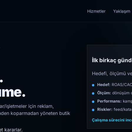
Hizmetler
Yaklaşım
y
İlk birkaç günde
.
Hedefi, ölçümü ve 
Hedef:
ROAS/CAC/L
üme.
Ölçüm:
dönüşüm d
Performans:
kampa
r/işletmeler için reklam,
Riskler:
feed/katal
irinden koparmadan yöneten butik
Çalışma sürecini in
t kararlar.