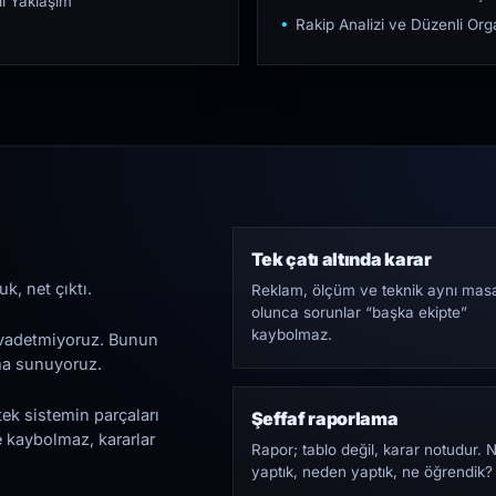
ı Yaklaşım
Rakip Analizi ve Düzenli O
Tek çatı altında karar
k, net çıktı.
Reklam, ölçüm ve teknik aynı mas
olunca sorunlar “başka ekipte”
kaybolmaz.
i vadetmiyoruz. Bunun
ama sunuyoruz.
tek sistemin parçaları
Şeffaf raporlama
e kaybolmaz, kararlar
Rapor; tablo değil, karar notudur. 
yaptık, neden yaptık, ne öğrendik?