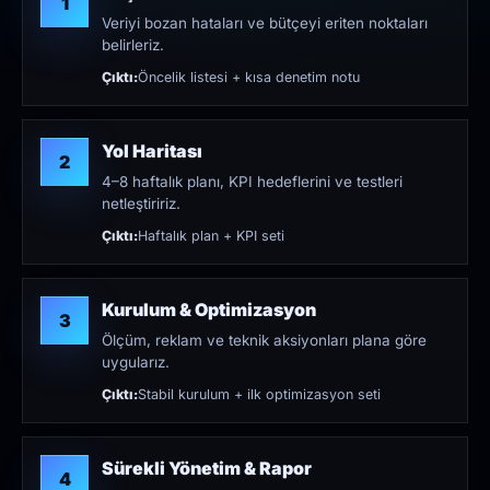
1
Veriyi bozan hataları ve bütçeyi eriten noktaları
belirleriz.
Çıktı:
Öncelik listesi + kısa denetim notu
Yol Haritası
2
4–8 haftalık planı, KPI hedeflerini ve testleri
netleştiririz.
Çıktı:
Haftalık plan + KPI seti
Kurulum & Optimizasyon
3
Ölçüm, reklam ve teknik aksiyonları plana göre
uygularız.
Çıktı:
Stabil kurulum + ilk optimizasyon seti
Sürekli Yönetim & Rapor
4