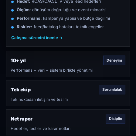
Hedef:
ROAS/CAC/LTV veya lead hedefleri
Ölçüm:
dönüşüm doğruluğu ve event mimarisi
Performans:
kampanya yapısı ve bütçe dağılımı
Riskler:
feed/katalog hataları, teknik engeller
Çalışma sürecini incele →
10+ yıl
Deneyim
Performans + veri + sistem birlikte yönetimi
Tek ekip
Sorumluluk
Tek noktadan iletişim ve teslim
Net rapor
Disiplin
Hedefler, testler ve karar notları