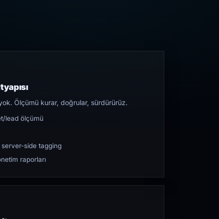
tyapısı
yok. Ölçümü kurar, doğrular, sürdürürüz.
et/lead ölçümü
 server-side tagging
netim raporları