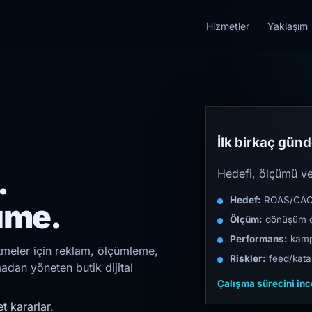
Hizmetler
Yaklaşım
İlk birkaç günde
.
Hedefi, ölçümü ve 
Hedef:
ROAS/CAC/L
üme.
Ölçüm:
dönüşüm d
Performans:
kampa
tmeler için reklam, ölçümleme,
Riskler:
feed/katal
madan yöneten butik dijital
Çalışma sürecini in
t kararlar.