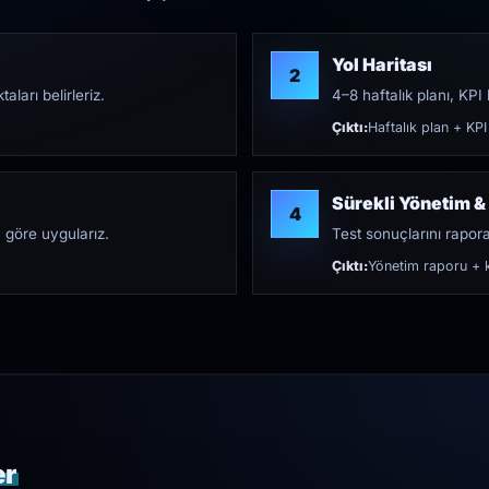
Yol Haritası
2
aları belirleriz.
4–8 haftalık planı, KPI h
Çıktı:
Haftalık plan + KPI
Sürekli Yönetim &
4
 göre uygularız.
Test sonuçlarını rapora 
Çıktı:
Yönetim raporu + k
er