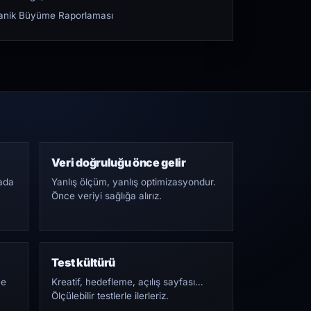
rganik Büyüme Raporlaması
Veri doğruluğu önce gelir
ada
Yanlış ölçüm, yanlış optimizasyondur.
Önce veriyi sağlığa alırız.
Test kültürü
Ne
Kreatif, hedefleme, açılış sayfası…
Ölçülebilir testlerle ilerleriz.