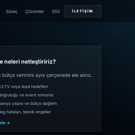
Süreç
Çözümler
SSS
İLETIŞIM
 neleri netleştiririz?
bütçe verimini aynı çerçevede ele alırız.
TV veya lead hedefleri
oğruluğu ve event mimarisi
nya yapısı ve bütçe dağılımı
og hataları, teknik engeller
cele →