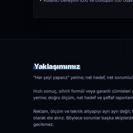
Kullanıcı Deneyimi (UX) ve Dönüşüm (UI) Odakl
Yaklaşımımız
“Her şeyi yaparız” yerine; net hedef, net sorumlulu
Hızlı sonuç, sihirli formül veya garanti cümleler
yerine; doğru ölçüm, net hedef ve şeffaf raporl
Reklam, ölçüm ve teknik altyapıyı ayrı ayrı değil; 
olarak ele alırız. Böylece sorunlar başka ekiplerd
gecikmez.