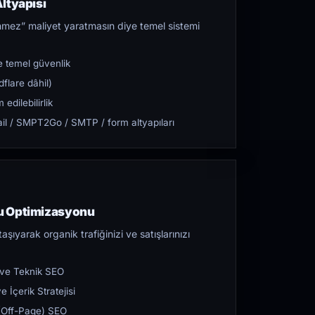
ltyapısı
mez” maliyet yaratmasın diye temel sistemi
 temel güvenlik
flare dâhil)
dilebilirlik
l / SMPT2Go / SMTP / form altyapıları
u Optimizasyonu
aşıyarak organik trafiğinizi ve satışlarınızı
 ve Teknik SEO
 İçerik Stratejisi
ı (Off-Page) SEO