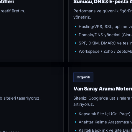
ifleri
Sunucu, DNS & E-posta A
reatif üretim.
Performans ve güvenlik “görün
yönetiriz.
Hosting/VPS, SSL, uptime ve
Domain/DNS yönetimi (Cloud
SPF, DKIM, DMARC ve teslim e
Workspace / Zoho / ZeptoMai
Organik
Van Saray Arama Motor
iteleri tasarlıyoruz.
Sitenizi Google'da üst sıralara t
artırıyoruz.
Kapsamlı Site İçi (On-Page)
m
Anahtar Kelime Araştırması ve
Kaliteli Backlink ve Site Dış