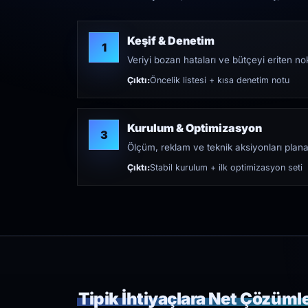
Keşif & Denetim
1
Veriyi bozan hataları ve bütçeyi eriten nokt
Çıktı:
Öncelik listesi + kısa denetim notu
Kurulum & Optimizasyon
3
Ölçüm, reklam ve teknik aksiyonları plana
Çıktı:
Stabil kurulum + ilk optimizasyon seti
Tipik İhtiyaçlara Net Çözüml