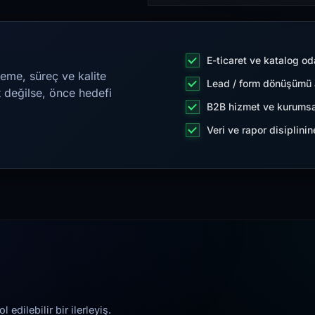
E-ticaret ve katalog od
eme, süreç ve kalite
Lead / form dönüşümü a
t değilse, önce hedefi
B2B hizmet ve kurumsa
Veri ve rapor disiplini
edilebilir bir ilerleyiş.