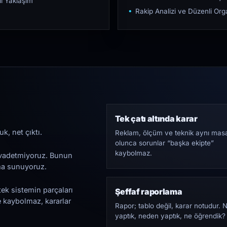
ı Yaklaşım
Rakip Analizi ve Düzenli O
Tek çatı altında karar
k, net çıktı.
Reklam, ölçüm ve teknik aynı mas
olunca sorunlar “başka ekipte”
kaybolmaz.
i vadetmiyoruz. Bunun
ama sunuyoruz.
tek sistemin parçaları
Şeffaf raporlama
e kaybolmaz, kararlar
Rapor; tablo değil, karar notudur. 
yaptık, neden yaptık, ne öğrendik?