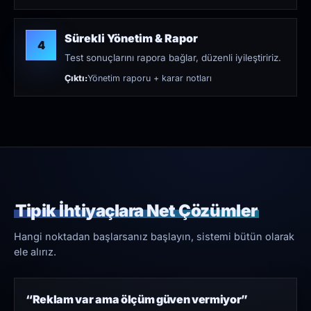
Sürekli Yönetim & Rapor
4
Test sonuçlarını rapora bağlar, düzenli iyileştiririz.
Çıktı:
Yönetim raporu + karar notları
Tipik İhtiyaçlara Net Çözümler
Hangi noktadan başlarsanız başlayın, sistemi bütün olarak
ele alırız.
“Reklam var ama ölçüm güven vermiyor”