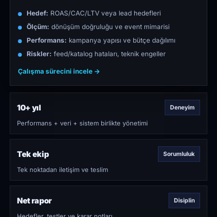
Hedef:
ROAS/CAC/LTV veya lead hedefleri
Ölçüm:
dönüşüm doğruluğu ve event mimarisi
Performans:
kampanya yapısı ve bütçe dağılımı
Riskler:
feed/katalog hataları, teknik engeller
Çalışma sürecini incele →
10+ yıl
Deneyim
Performans + veri + sistem birlikte yönetimi
Tek ekip
Sorumluluk
Tek noktadan iletişim ve teslim
Net rapor
Disiplin
Hedefler, testler ve karar notları