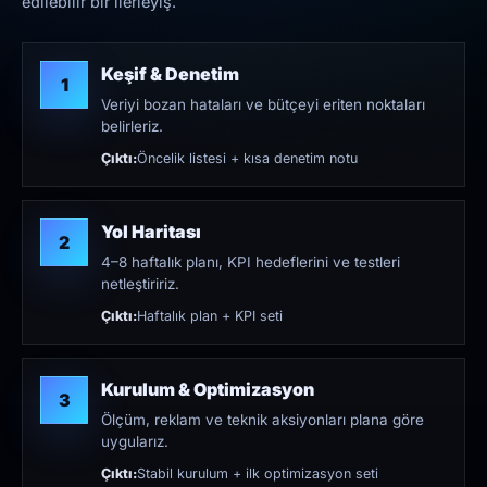
edilebilir bir ilerleyiş.
Keşif & Denetim
1
Veriyi bozan hataları ve bütçeyi eriten noktaları
belirleriz.
Çıktı:
Öncelik listesi + kısa denetim notu
Yol Haritası
2
4–8 haftalık planı, KPI hedeflerini ve testleri
netleştiririz.
Çıktı:
Haftalık plan + KPI seti
Kurulum & Optimizasyon
3
Ölçüm, reklam ve teknik aksiyonları plana göre
uygularız.
Çıktı:
Stabil kurulum + ilk optimizasyon seti