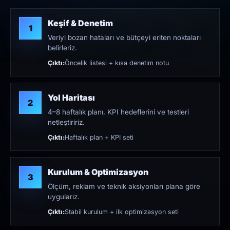
Keşif & Denetim
1
Veriyi bozan hataları ve bütçeyi eriten noktaları
belirleriz.
Çıktı:
Öncelik listesi + kısa denetim notu
Yol Haritası
2
4–8 haftalık planı, KPI hedeflerini ve testleri
netleştiririz.
Çıktı:
Haftalık plan + KPI seti
Kurulum & Optimizasyon
3
Ölçüm, reklam ve teknik aksiyonları plana göre
uygularız.
Çıktı:
Stabil kurulum + ilk optimizasyon seti