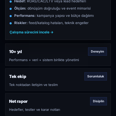
Hedef:
ROAS/CAC/LTV veya lead hedefleri
Ölçüm:
dönüşüm doğruluğu ve event mimarisi
Performans:
kampanya yapısı ve bütçe dağılımı
Riskler:
feed/katalog hataları, teknik engeller
Çalışma sürecini incele →
10+ yıl
Deneyim
Performans + veri + sistem birlikte yönetimi
Tek ekip
Sorumluluk
Tek noktadan iletişim ve teslim
Net rapor
Disiplin
Hedefler, testler ve karar notları