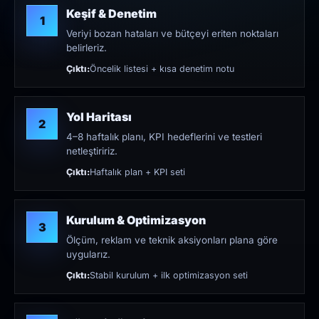
Keşif & Denetim
1
Veriyi bozan hataları ve bütçeyi eriten noktaları
belirleriz.
Çıktı:
Öncelik listesi + kısa denetim notu
Yol Haritası
2
4–8 haftalık planı, KPI hedeflerini ve testleri
netleştiririz.
Çıktı:
Haftalık plan + KPI seti
Kurulum & Optimizasyon
3
Ölçüm, reklam ve teknik aksiyonları plana göre
uygularız.
Çıktı:
Stabil kurulum + ilk optimizasyon seti