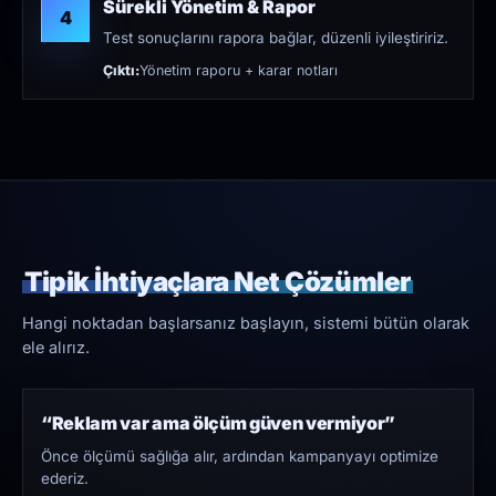
Sürekli Yönetim & Rapor
4
Test sonuçlarını rapora bağlar, düzenli iyileştiririz.
Çıktı:
Yönetim raporu + karar notları
Tipik İhtiyaçlara Net Çözümler
Hangi noktadan başlarsanız başlayın, sistemi bütün olarak
ele alırız.
“Reklam var ama ölçüm güven vermiyor”
Önce ölçümü sağlığa alır, ardından kampanyayı optimize
ederiz.