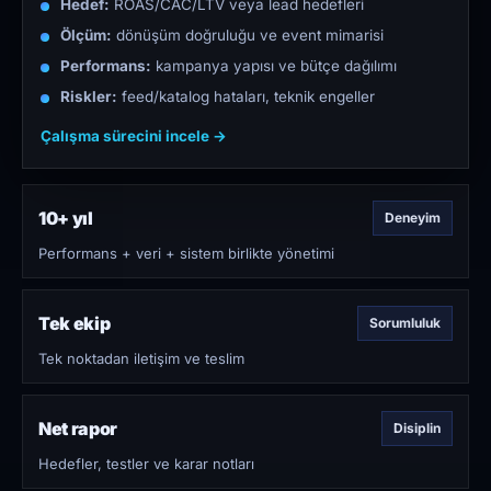
Hedef:
ROAS/CAC/LTV veya lead hedefleri
Ölçüm:
dönüşüm doğruluğu ve event mimarisi
Performans:
kampanya yapısı ve bütçe dağılımı
Riskler:
feed/katalog hataları, teknik engeller
Çalışma sürecini incele →
10+ yıl
Deneyim
Performans + veri + sistem birlikte yönetimi
Tek ekip
Sorumluluk
Tek noktadan iletişim ve teslim
Net rapor
Disiplin
Hedefler, testler ve karar notları