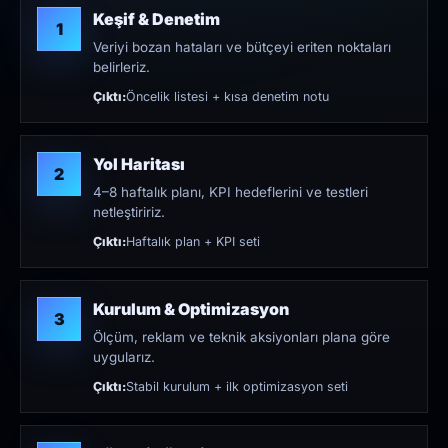
Keşif & Denetim
1
Veriyi bozan hataları ve bütçeyi eriten noktaları
belirleriz.
Çıktı:
Öncelik listesi + kısa denetim notu
Yol Haritası
2
4–8 haftalık planı, KPI hedeflerini ve testleri
netleştiririz.
Çıktı:
Haftalık plan + KPI seti
Kurulum & Optimizasyon
3
Ölçüm, reklam ve teknik aksiyonları plana göre
uygularız.
Çıktı:
Stabil kurulum + ilk optimizasyon seti