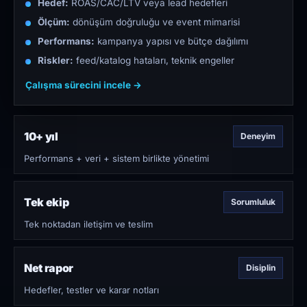
Hedef:
ROAS/CAC/LTV veya lead hedefleri
Ölçüm:
dönüşüm doğruluğu ve event mimarisi
Performans:
kampanya yapısı ve bütçe dağılımı
Riskler:
feed/katalog hataları, teknik engeller
Çalışma sürecini incele →
10+ yıl
Deneyim
Performans + veri + sistem birlikte yönetimi
Tek ekip
Sorumluluk
Tek noktadan iletişim ve teslim
Net rapor
Disiplin
Hedefler, testler ve karar notları