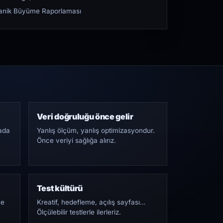
rganik Büyüme Raporlaması
Veri doğruluğu önce gelir
ada
Yanlış ölçüm, yanlış optimizasyondur.
Önce veriyi sağlığa alırız.
Test kültürü
Ne
Kreatif, hedefleme, açılış sayfası…
Ölçülebilir testlerle ilerleriz.