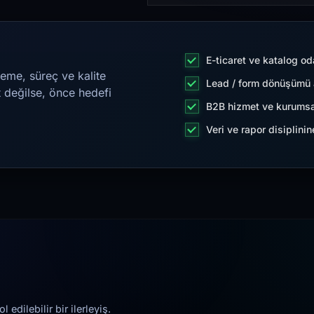
E-ticaret ve katalog od
eme, süreç ve kalite
Lead / form dönüşümü a
t değilse, önce hedefi
B2B hizmet ve kurumsa
Veri ve rapor disiplini
edilebilir bir ilerleyiş.