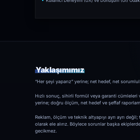
Kullanıcı Deneyimi (UX) ve Dönüşüm (UI) Odakl
Yaklaşımımız
“Her şeyi yaparız” yerine; net hedef, net sorumlulu
Hızlı sonuç, sihirli formül veya garanti cümleler
yerine; doğru ölçüm, net hedef ve şeffaf raporl
Reklam, ölçüm ve teknik altyapıyı ayrı ayrı değil; 
olarak ele alırız. Böylece sorunlar başka ekiplerd
gecikmez.