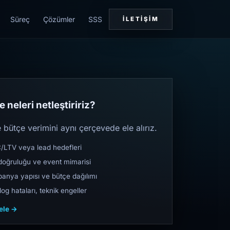
Süreç
Çözümler
SSS
İLETIŞIM
 neleri netleştiririz?
bütçe verimini aynı çerçevede ele alırız.
TV veya lead hedefleri
oğruluğu ve event mimarisi
nya yapısı ve bütçe dağılımı
og hataları, teknik engeller
cele →