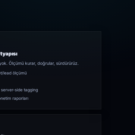
tyapısı
yok. Ölçümü kurar, doğrular, sürdürürüz.
et/lead ölçümü
 server-side tagging
netim raporları