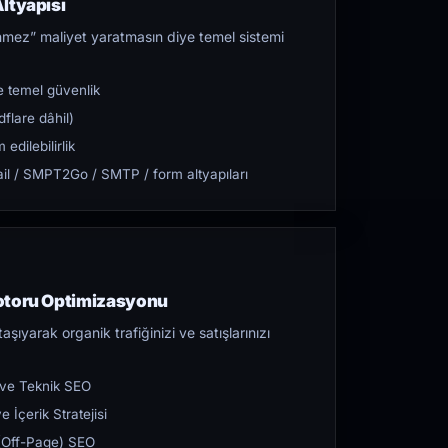
ltyapısı
mez” maliyet yaratmasın diye temel sistemi
 temel güvenlik
flare dâhil)
dilebilirlik
l / SMPT2Go / SMTP / form altyapıları
otoru Optimizasyonu
aşıyarak organik trafiğinizi ve satışlarınızı
 ve Teknik SEO
 İçerik Stratejisi
ı (Off-Page) SEO