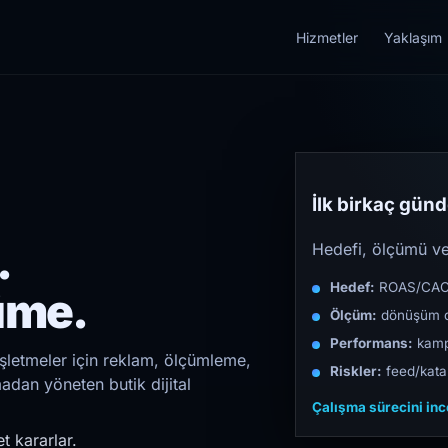
Hizmetler
Yaklaşım
İlk birkaç günde
.
Hedefi, ölçümü ve 
Hedef:
ROAS/CAC/L
üme.
Ölçüm:
dönüşüm d
Performans:
kampa
işletmeler için reklam, ölçümleme,
Riskler:
feed/katal
madan yöneten butik dijital
Çalışma sürecini in
t kararlar.