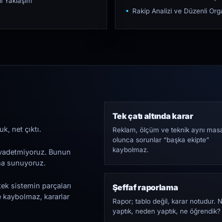
ı Yaklaşım
Rakip Analizi ve Düzenli O
Tek çatı altında karar
k, net çıktı.
Reklam, ölçüm ve teknik aynı mas
olunca sorunlar “başka ekipte”
kaybolmaz.
i vadetmiyoruz. Bunun
ama sunuyoruz.
tek sistemin parçaları
Şeffaf raporlama
e kaybolmaz, kararlar
Rapor; tablo değil, karar notudur. 
yaptık, neden yaptık, ne öğrendik?