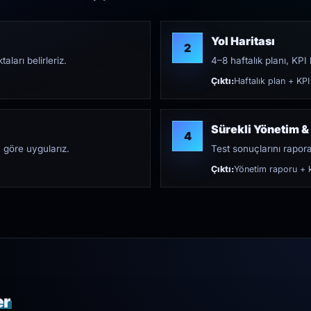
Yol Haritası
2
aları belirleriz.
4–8 haftalık planı, KPI h
Çıktı:
Haftalık plan + KPI
Sürekli Yönetim &
4
 göre uygularız.
Test sonuçlarını rapora 
Çıktı:
Yönetim raporu + k
er