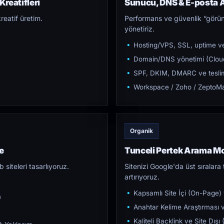
Kreatifleri
Sunucu, DNS & E-posta A
reatif üretim.
Performans ve güvenlik “görün
yönetiriz.
Hosting/VPS, SSL, uptime ve
Domain/DNS yönetimi (Cloud
SPF, DKIM, DMARC ve teslim e
Workspace / Zoho / ZeptoMai
Organik
e
Tunceli Pertek Arama M
iteleri tasarlıyoruz.
Sitenizi Google'da üst sıralara t
artırıyoruz.
Kapsamlı Site İçi (On-Page)
m
Anahtar Kelime Araştırması ve
Kaliteli Backlink ve Site Dış