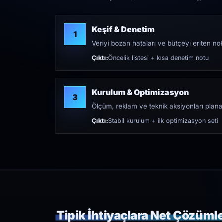
Keşif & Denetim
1
Veriyi bozan hataları ve bütçeyi eriten nokt
Çıktı:
Öncelik listesi + kısa denetim notu
Kurulum & Optimizasyon
3
Ölçüm, reklam ve teknik aksiyonları plana
Çıktı:
Stabil kurulum + ilk optimizasyon seti
Tipik İhtiyaçlara Net Çözüml