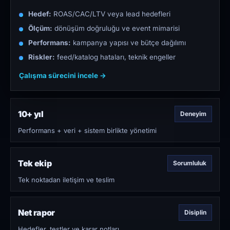
Hedef:
ROAS/CAC/LTV veya lead hedefleri
Ölçüm:
dönüşüm doğruluğu ve event mimarisi
Performans:
kampanya yapısı ve bütçe dağılımı
Riskler:
feed/katalog hataları, teknik engeller
Çalışma sürecini incele →
10+ yıl
Deneyim
Performans + veri + sistem birlikte yönetimi
Tek ekip
Sorumluluk
Tek noktadan iletişim ve teslim
Net rapor
Disiplin
Hedefler, testler ve karar notları