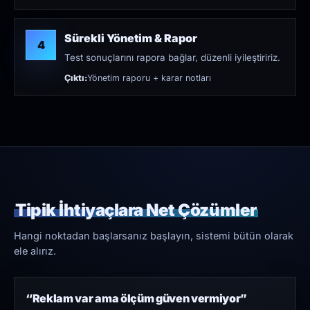
Sürekli Yönetim & Rapor
4
Test sonuçlarını rapora bağlar, düzenli iyileştiririz.
Çıktı:
Yönetim raporu + karar notları
Tipik İhtiyaçlara Net Çözümler
Hangi noktadan başlarsanız başlayın, sistemi bütün olarak
ele alırız.
“Reklam var ama ölçüm güven vermiyor”