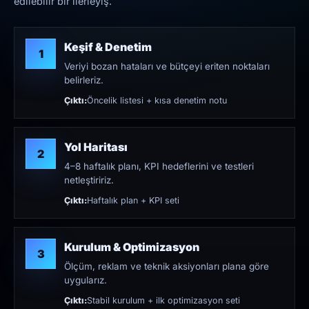
edilebilir bir ilerleyiş.
Keşif & Denetim
1
Veriyi bozan hataları ve bütçeyi eriten noktaları
belirleriz.
Çıktı:
Öncelik listesi + kısa denetim notu
Yol Haritası
2
4–8 haftalık planı, KPI hedeflerini ve testleri
netleştiririz.
Çıktı:
Haftalık plan + KPI seti
Kurulum & Optimizasyon
3
Ölçüm, reklam ve teknik aksiyonları plana göre
uygularız.
Çıktı:
Stabil kurulum + ilk optimizasyon seti