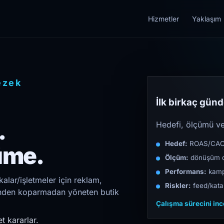
Hizmetler
Yaklaşım
ezek
İlk birkaç günde
.
Hedefi, ölçümü ve 
Hedef:
ROAS/CAC/L
üme.
Ölçüm:
dönüşüm d
Performans:
kampa
alar/işletmeler için reklam,
Riskler:
feed/katal
irinden koparmadan yöneten butik
Çalışma sürecini in
t kararlar.