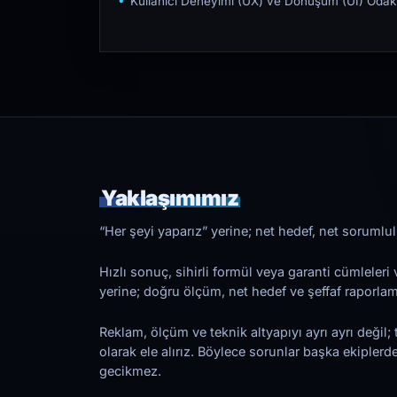
Kullanıcı Deneyimi (UX) ve Dönüşüm (UI) Odakl
Yaklaşımımız
“Her şeyi yaparız” yerine; net hedef, net sorumlulu
Hızlı sonuç, sihirli formül veya garanti cümleler
yerine; doğru ölçüm, net hedef ve şeffaf raporl
Reklam, ölçüm ve teknik altyapıyı ayrı ayrı değil; 
olarak ele alırız. Böylece sorunlar başka ekiplerd
gecikmez.