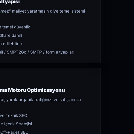
ltyapısı
mez” maliyet yaratmasın diye temel sistemi
 temel güvenlik
flare dâhil)
dilebilirlik
l / SMPT2Go / SMTP / form altyapıları
ama Motoru Optimizasyonu
aşıyarak organik trafiğinizi ve satışlarınızı
 ve Teknik SEO
 İçerik Stratejisi
ı (Off-Page) SEO