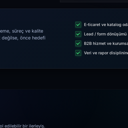
E-ticaret ve katalog od
eme, süreç ve kalite
Lead / form dönüşümü a
t değilse, önce hedefi
B2B hizmet ve kurumsa
Veri ve rapor disiplini
edilebilir bir ilerleyiş.