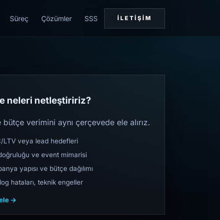
Süreç
Çözümler
SSS
İLETIŞIM
 neleri netleştiririz?
bütçe verimini aynı çerçevede ele alırız.
TV veya lead hedefleri
oğruluğu ve event mimarisi
nya yapısı ve bütçe dağılımı
og hataları, teknik engeller
cele →