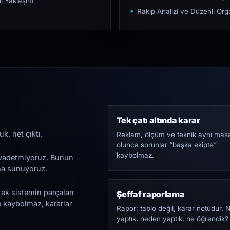
ı Yaklaşım
Rakip Analizi ve Düzenli O
Tek çatı altında karar
k, net çıktı.
Reklam, ölçüm ve teknik aynı mas
olunca sorunlar “başka ekipte”
kaybolmaz.
i vadetmiyoruz. Bunun
ama sunuyoruz.
tek sistemin parçaları
Şeffaf raporlama
e kaybolmaz, kararlar
Rapor; tablo değil, karar notudur. 
yaptık, neden yaptık, ne öğrendik?