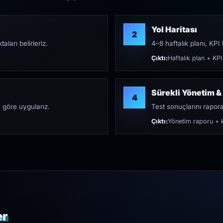
Yol Haritası
2
aları belirleriz.
4–8 haftalık planı, KPI h
Çıktı:
Haftalık plan + KPI
Sürekli Yönetim &
4
 göre uygularız.
Test sonuçlarını rapora 
Çıktı:
Yönetim raporu + k
er