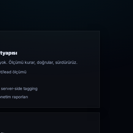
tyapısı
yok. Ölçümü kurar, doğrular, sürdürürüz.
et/lead ölçümü
 server-side tagging
netim raporları