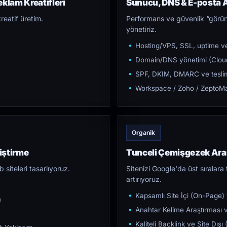
klam Kreatifleri
Sunucu, DNS & E-posta A
reatif üretim.
Performans ve güvenlik “görün
yönetiriz.
Hosting/VPS, SSL, uptime ve
Domain/DNS yönetimi (Cloud
SPF, DKIM, DMARC ve teslim e
Workspace / Zoho / ZeptoMai
Organik
iştirme
Tunceli Çemişgezek Ar
iteleri tasarlıyoruz.
Sitenizi Google'da üst sıralara t
artırıyoruz.
Kapsamlı Site İçi (On-Page)
m
Anahtar Kelime Araştırması ve
Kaliteli Backlink ve Site Dış