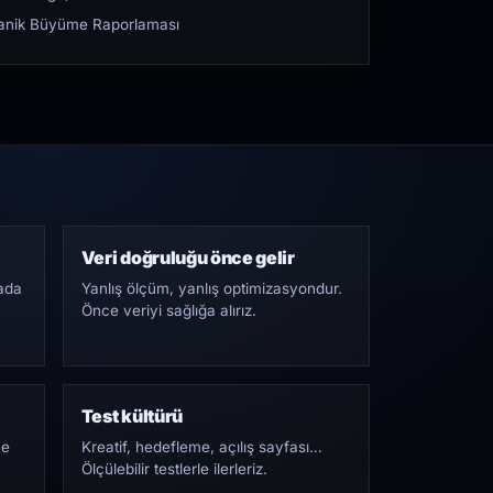
rganik Büyüme Raporlaması
Veri doğruluğu önce gelir
ada
Yanlış ölçüm, yanlış optimizasyondur.
Önce veriyi sağlığa alırız.
Test kültürü
Ne
Kreatif, hedefleme, açılış sayfası…
Ölçülebilir testlerle ilerleriz.