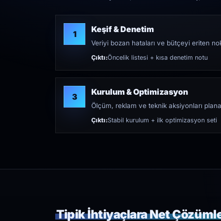
Keşif & Denetim
1
Veriyi bozan hataları ve bütçeyi eriten nokt
Çıktı:
Öncelik listesi + kısa denetim notu
Kurulum & Optimizasyon
3
Ölçüm, reklam ve teknik aksiyonları plana
Çıktı:
Stabil kurulum + ilk optimizasyon seti
Tipik İhtiyaçlara Net Çözüml