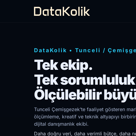
DataKolik
•
Tunceli
/
Çemişg
Tek ekip.
Tek sorumluluk
Ölçülebilir büy
Tunceli Çemişgezek’te faaliyet gösteren mark
ölçümleme, kreatif ve teknik altyapıyı birb
dijital danışmanlık ekibi.
Daha doğru veri, daha verimli bütçe, daha ne