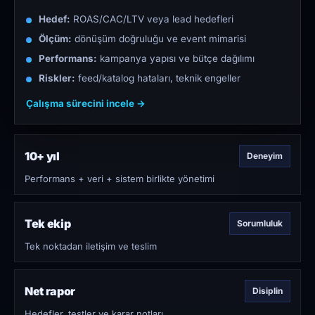
Hedef:
ROAS/CAC/LTV veya lead hedefleri
Ölçüm:
dönüşüm doğruluğu ve event mimarisi
Performans:
kampanya yapısı ve bütçe dağılımı
Riskler:
feed/katalog hataları, teknik engeller
Çalışma sürecini incele →
10+ yıl
Deneyim
Performans + veri + sistem birlikte yönetimi
Tek ekip
Sorumluluk
Tek noktadan iletişim ve teslim
Net rapor
Disiplin
Hedefler, testler ve karar notları