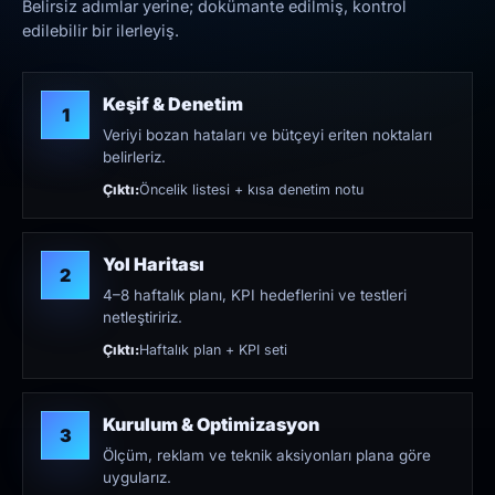
Belirsiz adımlar yerine; dokümante edilmiş, kontrol
edilebilir bir ilerleyiş.
Keşif & Denetim
1
Veriyi bozan hataları ve bütçeyi eriten noktaları
belirleriz.
Çıktı:
Öncelik listesi + kısa denetim notu
Yol Haritası
2
4–8 haftalık planı, KPI hedeflerini ve testleri
netleştiririz.
Çıktı:
Haftalık plan + KPI seti
Kurulum & Optimizasyon
3
Ölçüm, reklam ve teknik aksiyonları plana göre
uygularız.