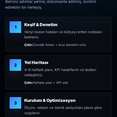
Belirsiz adımlar yerine; dokümante edilmiş, kontrol
edilebilir bir ilerleyiş.
Keşif & Denetim
1
Veriyi bozan hataları ve bütçeyi eriten noktaları
belirleriz.
Çıktı:
Öncelik listesi + kısa denetim notu
Yol Haritası
2
4–8 haftalık planı, KPI hedeflerini ve testleri
netleştiririz.
Çıktı:
Haftalık plan + KPI seti
Kurulum & Optimizasyon
3
Ölçüm, reklam ve teknik aksiyonları plana göre
uygularız.