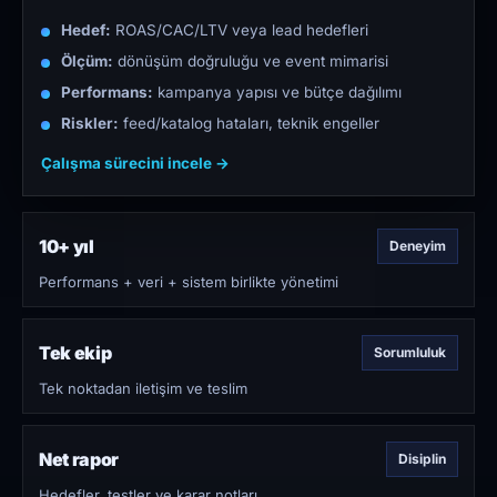
Hedef:
ROAS/CAC/LTV veya lead hedefleri
Ölçüm:
dönüşüm doğruluğu ve event mimarisi
Performans:
kampanya yapısı ve bütçe dağılımı
Riskler:
feed/katalog hataları, teknik engeller
Çalışma sürecini incele →
10+ yıl
Deneyim
Performans + veri + sistem birlikte yönetimi
Tek ekip
Sorumluluk
Tek noktadan iletişim ve teslim
Net rapor
Disiplin
Hedefler, testler ve karar notları