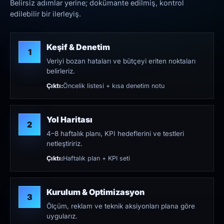
Belirsiz adımlar yerine; dokümante edilmiş, kontrol
edilebilir bir ilerleyiş.
Keşif & Denetim
1
Veriyi bozan hataları ve bütçeyi eriten noktaları
belirleriz.
Çıktı:
Öncelik listesi + kısa denetim notu
Yol Haritası
2
4–8 haftalık planı, KPI hedeflerini ve testleri
netleştiririz.
Çıktı:
Haftalık plan + KPI seti
Kurulum & Optimizasyon
3
Ölçüm, reklam ve teknik aksiyonları plana göre
uygularız.