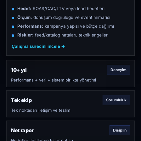
Hedef:
ROAS/CAC/LTV veya lead hedefleri
Ölçüm:
dönüşüm doğruluğu ve event mimarisi
Performans:
kampanya yapısı ve bütçe dağılımı
Riskler:
feed/katalog hataları, teknik engeller
Çalışma sürecini incele →
10+ yıl
Deneyim
Performans + veri + sistem birlikte yönetimi
Tek ekip
Sorumluluk
Tek noktadan iletişim ve teslim
Net rapor
Disiplin
Hedefler, testler ve karar notları