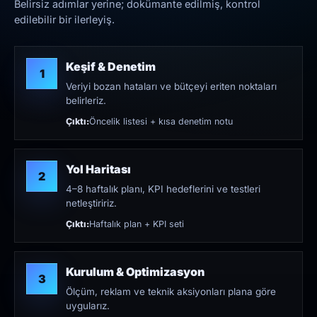
Belirsiz adımlar yerine; dokümante edilmiş, kontrol
edilebilir bir ilerleyiş.
Keşif & Denetim
1
Veriyi bozan hataları ve bütçeyi eriten noktaları
belirleriz.
Çıktı:
Öncelik listesi + kısa denetim notu
Yol Haritası
2
4–8 haftalık planı, KPI hedeflerini ve testleri
netleştiririz.
Çıktı:
Haftalık plan + KPI seti
Kurulum & Optimizasyon
3
Ölçüm, reklam ve teknik aksiyonları plana göre
uygularız.