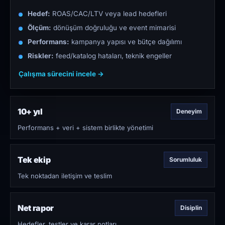
Hedef:
ROAS/CAC/LTV veya lead hedefleri
Ölçüm:
dönüşüm doğruluğu ve event mimarisi
Performans:
kampanya yapısı ve bütçe dağılımı
Riskler:
feed/katalog hataları, teknik engeller
Çalışma sürecini incele →
10+ yıl
Deneyim
Performans + veri + sistem birlikte yönetimi
Tek ekip
Sorumluluk
Tek noktadan iletişim ve teslim
Net rapor
Disiplin
Hedefler, testler ve karar notları