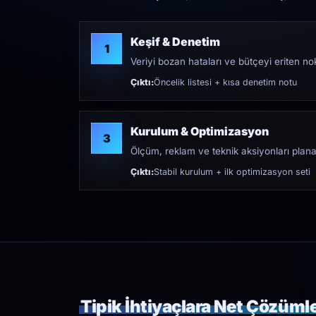
Keşif & Denetim
1
Veriyi bozan hataları ve bütçeyi eriten nokt
Çıktı:
Öncelik listesi + kısa denetim notu
Kurulum & Optimizasyon
3
Ölçüm, reklam ve teknik aksiyonları plana
Çıktı:
Stabil kurulum + ilk optimizasyon seti
Tipik İhtiyaçlara Net Çözüml