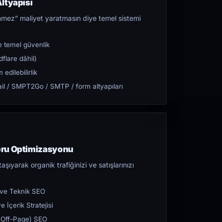
ltyapısı
mez” maliyet yaratmasın diye temel sistemi
 temel güvenlik
flare dâhil)
dilebilirlik
l / SMPT2Go / SMTP / form altyapıları
oru Optimizasyonu
aşıyarak organik trafiğinizi ve satışlarınızı
 ve Teknik SEO
 İçerik Stratejisi
ı (Off-Page) SEO