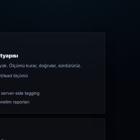
tyapısı
yok. Ölçümü kurar, doğrular, sürdürürüz.
et/lead ölçümü
 server-side tagging
netim raporları