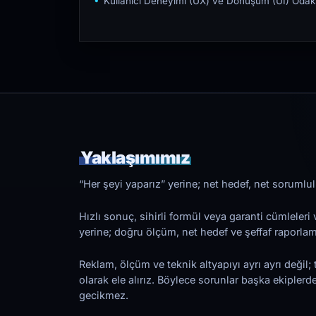
Kullanıcı Deneyimi (UX) ve Dönüşüm (UI) Odakl
Yaklaşımımız
“Her şeyi yaparız” yerine; net hedef, net sorumlulu
Hızlı sonuç, sihirli formül veya garanti cümleler
yerine; doğru ölçüm, net hedef ve şeffaf raporl
Reklam, ölçüm ve teknik altyapıyı ayrı ayrı değil; 
olarak ele alırız. Böylece sorunlar başka ekiplerd
gecikmez.