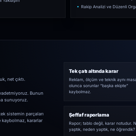
ı Yaklaşım
Rakip Analizi ve Düzenli O
Tek çatı altında karar
k, net çıktı.
Reklam, ölçüm ve teknik aynı mas
olunca sorunlar “başka ekipte”
kaybolmaz.
i vadetmiyoruz. Bunun
ama sunuyoruz.
tek sistemin parçaları
Şeffaf raporlama
e kaybolmaz, kararlar
Rapor; tablo değil, karar notudur. 
yaptık, neden yaptık, ne öğrendik?