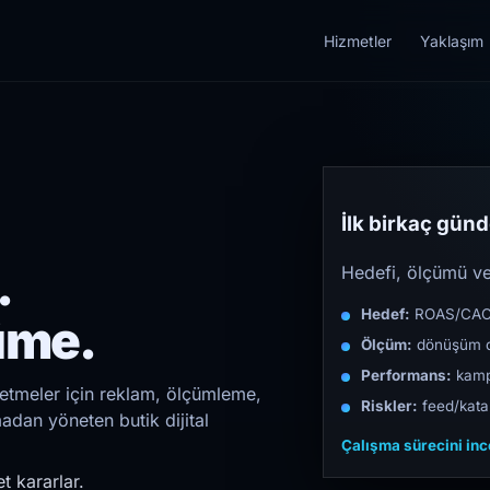
Hizmetler
Yaklaşım
İlk birkaç günde
.
Hedefi, ölçümü ve 
Hedef:
ROAS/CAC/L
üme.
Ölçüm:
dönüşüm d
Performans:
kampa
letmeler için reklam, ölçümleme,
Riskler:
feed/katal
madan yöneten butik dijital
Çalışma sürecini in
t kararlar.