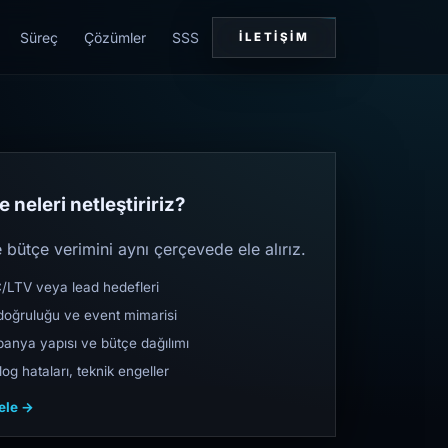
Süreç
Çözümler
SSS
İLETIŞIM
 neleri netleştiririz?
bütçe verimini aynı çerçevede ele alırız.
TV veya lead hedefleri
oğruluğu ve event mimarisi
nya yapısı ve bütçe dağılımı
og hataları, teknik engeller
cele →