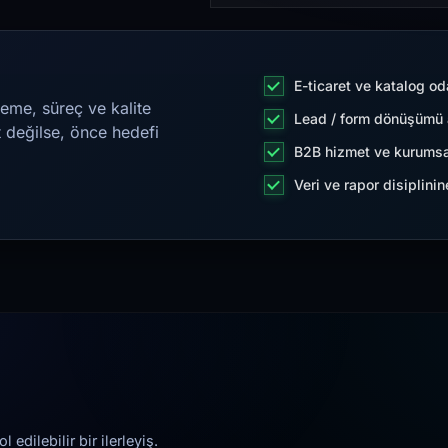
E-ticaret ve katalog od
eme, süreç ve kalite
Lead / form dönüşümü a
t değilse, önce hedefi
B2B hizmet ve kurumsa
Veri ve rapor disiplini
edilebilir bir ilerleyiş.