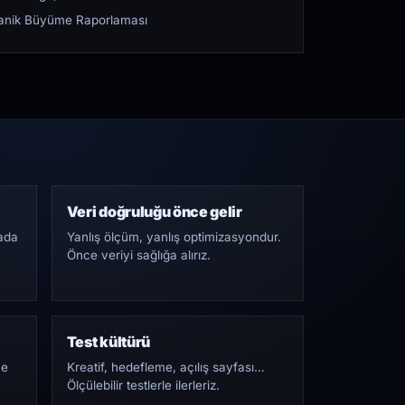
rganik Büyüme Raporlaması
Veri doğruluğu önce gelir
ada
Yanlış ölçüm, yanlış optimizasyondur.
Önce veriyi sağlığa alırız.
Test kültürü
Ne
Kreatif, hedefleme, açılış sayfası…
Ölçülebilir testlerle ilerleriz.