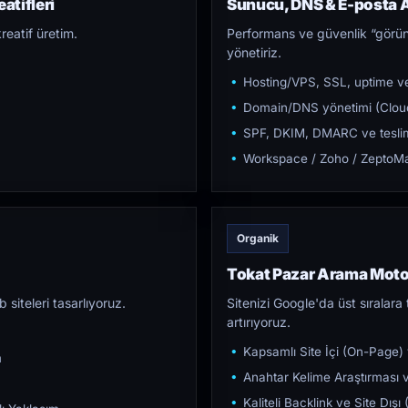
atifleri
Sunucu, DNS & E-posta A
reatif üretim.
Performans ve güvenlik “görün
yönetiriz.
Hosting/VPS, SSL, uptime ve
Domain/DNS yönetimi (Cloud
SPF, DKIM, DMARC ve teslim e
Workspace / Zoho / ZeptoMai
Organik
Tokat Pazar Arama Mot
iteleri tasarlıyoruz.
Sitenizi Google'da üst sıralara t
artırıyoruz.
Kapsamlı Site İçi (On-Page)
m
Anahtar Kelime Araştırması ve
Kaliteli Backlink ve Site Dış