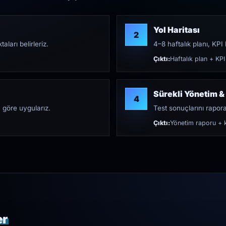
Yol Haritası
2
aları belirleriz.
4–8 haftalık planı, KPI h
Çıktı:
Haftalık plan + KPI
Sürekli Yönetim &
4
 göre uygularız.
Test sonuçlarını rapora 
Çıktı:
Yönetim raporu + k
er