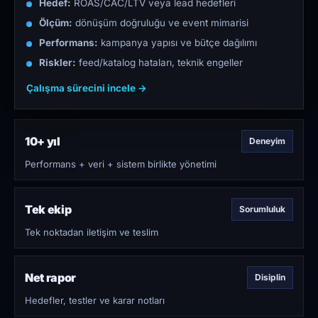
Hedef:
ROAS/CAC/LTV veya lead hedefleri
Ölçüm:
dönüşüm doğruluğu ve event mimarisi
Performans:
kampanya yapısı ve bütçe dağılımı
Riskler:
feed/katalog hataları, teknik engeller
Çalışma sürecini incele →
10+ yıl
Deneyim
Performans + veri + sistem birlikte yönetimi
Tek ekip
Sorumluluk
Tek noktadan iletişim ve teslim
Net rapor
Disiplin
Hedefler, testler ve karar notları