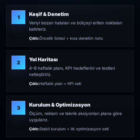
Keşif & Denetim
1
Veriyi bozan hataları ve bütçeyi eriten noktaları
belirleriz.
Çıktı:
Öncelik listesi + kısa denetim notu
Yol Haritası
2
4–8 haftalık planı, KPI hedeflerini ve testleri
netleştiririz.
Çıktı:
Haftalık plan + KPI seti
Kurulum & Optimizasyon
3
Ölçüm, reklam ve teknik aksiyonları plana göre
uygularız.
Çıktı:
Stabil kurulum + ilk optimizasyon seti