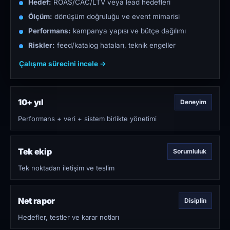
Hedef:
ROAS/CAC/LTV veya lead hedefleri
Ölçüm:
dönüşüm doğruluğu ve event mimarisi
Performans:
kampanya yapısı ve bütçe dağılımı
Riskler:
feed/katalog hataları, teknik engeller
Çalışma sürecini incele →
10+ yıl
Deneyim
Performans + veri + sistem birlikte yönetimi
Tek ekip
Sorumluluk
Tek noktadan iletişim ve teslim
Net rapor
Disiplin
Hedefler, testler ve karar notları