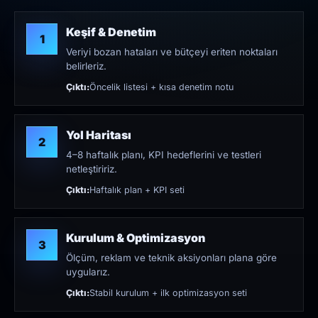
Keşif & Denetim
1
Veriyi bozan hataları ve bütçeyi eriten noktaları
belirleriz.
Çıktı:
Öncelik listesi + kısa denetim notu
Yol Haritası
2
4–8 haftalık planı, KPI hedeflerini ve testleri
netleştiririz.
Çıktı:
Haftalık plan + KPI seti
Kurulum & Optimizasyon
3
Ölçüm, reklam ve teknik aksiyonları plana göre
uygularız.
Çıktı:
Stabil kurulum + ilk optimizasyon seti