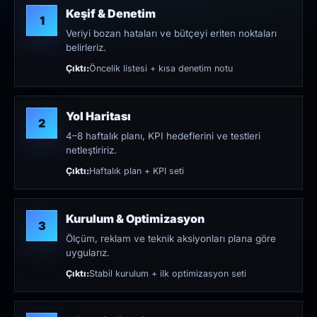
Keşif & Denetim
1
Veriyi bozan hataları ve bütçeyi eriten noktaları
belirleriz.
Çıktı:
Öncelik listesi + kısa denetim notu
Yol Haritası
2
4–8 haftalık planı, KPI hedeflerini ve testleri
netleştiririz.
Çıktı:
Haftalık plan + KPI seti
Kurulum & Optimizasyon
3
Ölçüm, reklam ve teknik aksiyonları plana göre
uygularız.
Çıktı:
Stabil kurulum + ilk optimizasyon seti