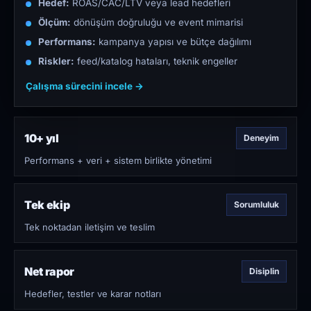
Hedef:
ROAS/CAC/LTV veya lead hedefleri
Ölçüm:
dönüşüm doğruluğu ve event mimarisi
Performans:
kampanya yapısı ve bütçe dağılımı
Riskler:
feed/katalog hataları, teknik engeller
Çalışma sürecini incele →
10+ yıl
Deneyim
Performans + veri + sistem birlikte yönetimi
Tek ekip
Sorumluluk
Tek noktadan iletişim ve teslim
Net rapor
Disiplin
Hedefler, testler ve karar notları