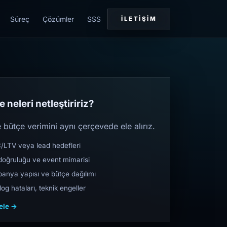
Süreç
Çözümler
SSS
İLETIŞIM
 neleri netleştiririz?
bütçe verimini aynı çerçevede ele alırız.
TV veya lead hedefleri
oğruluğu ve event mimarisi
nya yapısı ve bütçe dağılımı
og hataları, teknik engeller
cele →