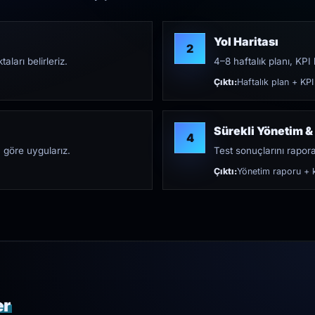
Yol Haritası
2
aları belirleriz.
4–8 haftalık planı, KPI h
Çıktı:
Haftalık plan + KPI
Sürekli Yönetim &
4
 göre uygularız.
Test sonuçlarını rapora 
Çıktı:
Yönetim raporu + k
er