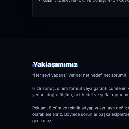
Kullanıcı Deneyimi (UX) ve Dönüşüm (UI) Odakl
Yaklaşımımız
“Her şeyi yaparız” yerine; net hedef, net sorumlulu
Hızlı sonuç, sihirli formül veya garanti cümleler
yerine; doğru ölçüm, net hedef ve şeffaf raporl
Reklam, ölçüm ve teknik altyapıyı ayrı ayrı değil; 
olarak ele alırız. Böylece sorunlar başka ekiplerd
gecikmez.