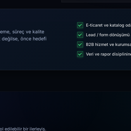
E-ticaret ve katalog od
eme, süreç ve kalite
Lead / form dönüşümü a
t değilse, önce hedefi
B2B hizmet ve kurumsa
Veri ve rapor disiplini
edilebilir bir ilerleyiş.