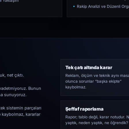
ı Yaklaşım
Rakip Analizi ve Düzenli O
Tek çatı altında karar
k, net çıktı.
Reklam, ölçüm ve teknik aynı mas
olunca sorunlar “başka ekipte”
kaybolmaz.
i vadetmiyoruz. Bunun
ama sunuyoruz.
tek sistemin parçaları
Şeffaf raporlama
e kaybolmaz, kararlar
Rapor; tablo değil, karar notudur. 
yaptık, neden yaptık, ne öğrendik?