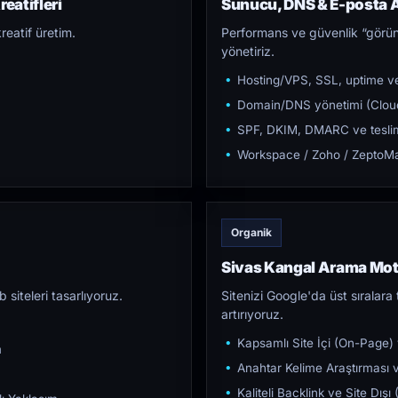
eatifleri
Sunucu, DNS & E-posta A
reatif üretim.
Performans ve güvenlik “görün
yönetiriz.
Hosting/VPS, SSL, uptime ve
Domain/DNS yönetimi (Cloud
SPF, DKIM, DMARC ve teslim e
Workspace / Zoho / ZeptoMai
Organik
Sivas Kangal Arama Mo
iteleri tasarlıyoruz.
Sitenizi Google'da üst sıralara t
artırıyoruz.
Kapsamlı Site İçi (On-Page)
m
Anahtar Kelime Araştırması ve
Kaliteli Backlink ve Site Dış