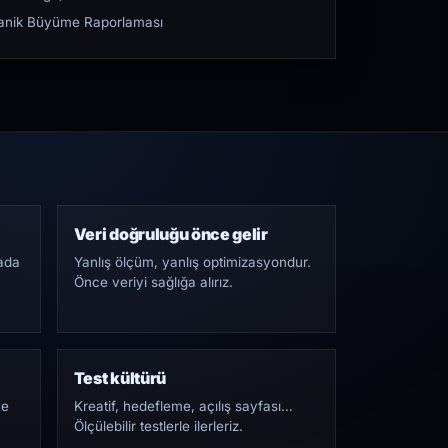
rganik Büyüme Raporlaması
Veri doğruluğu önce gelir
ada
Yanlış ölçüm, yanlış optimizasyondur.
Önce veriyi sağlığa alırız.
Test kültürü
Ne
Kreatif, hedefleme, açılış sayfası…
Ölçülebilir testlerle ilerleriz.