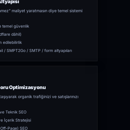
ltyapısı
mez” maliyet yaratmasın diye temel sistemi
 temel güvenlik
flare dâhil)
dilebilirlik
l / SMPT2Go / SMTP / form altyapıları
toru Optimizasyonu
aşıyarak organik trafiğinizi ve satışlarınızı
 ve Teknik SEO
 İçerik Stratejisi
ı (Off-Page) SEO