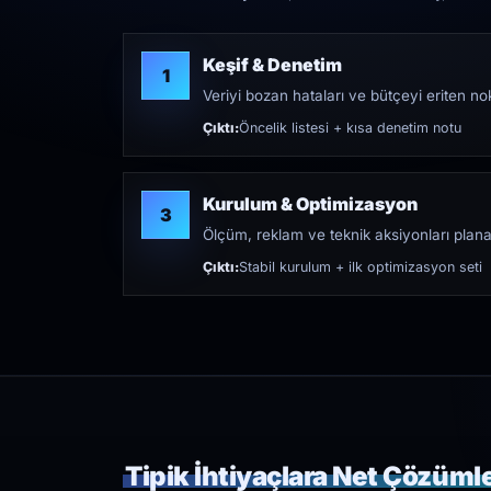
Keşif & Denetim
1
Veriyi bozan hataları ve bütçeyi eriten nokt
Çıktı:
Öncelik listesi + kısa denetim notu
Kurulum & Optimizasyon
3
Ölçüm, reklam ve teknik aksiyonları plana
Çıktı:
Stabil kurulum + ilk optimizasyon seti
Tipik İhtiyaçlara Net Çözüml