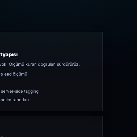
tyapısı
yok. Ölçümü kurar, doğrular, sürdürürüz.
et/lead ölçümü
 server-side tagging
netim raporları