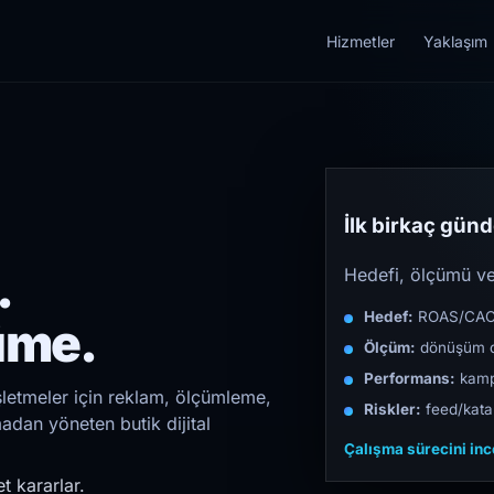
Hizmetler
Yaklaşım
İlk birkaç günde
.
Hedefi, ölçümü ve 
Hedef:
ROAS/CAC/L
üme.
Ölçüm:
dönüşüm d
Performans:
kampa
şletmeler için reklam, ölçümleme,
Riskler:
feed/katal
madan yöneten butik dijital
Çalışma sürecini in
t kararlar.