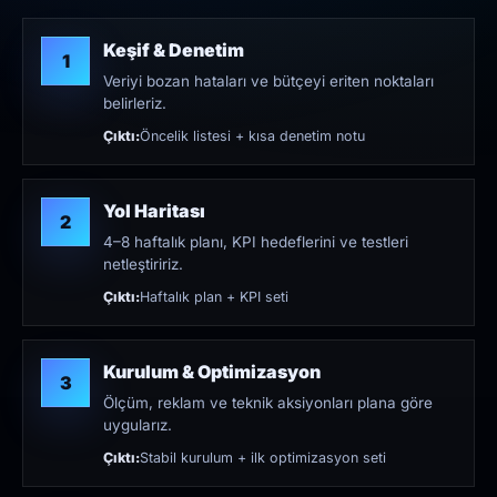
Keşif & Denetim
1
Veriyi bozan hataları ve bütçeyi eriten noktaları
belirleriz.
Çıktı:
Öncelik listesi + kısa denetim notu
Yol Haritası
2
4–8 haftalık planı, KPI hedeflerini ve testleri
netleştiririz.
Çıktı:
Haftalık plan + KPI seti
Kurulum & Optimizasyon
3
Ölçüm, reklam ve teknik aksiyonları plana göre
uygularız.
Çıktı:
Stabil kurulum + ilk optimizasyon seti