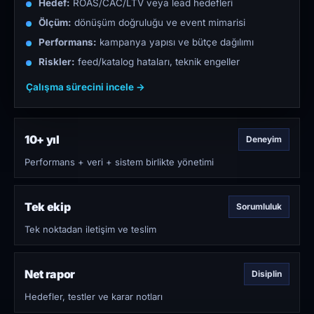
Hedef:
ROAS/CAC/LTV veya lead hedefleri
Ölçüm:
dönüşüm doğruluğu ve event mimarisi
Performans:
kampanya yapısı ve bütçe dağılımı
Riskler:
feed/katalog hataları, teknik engeller
Çalışma sürecini incele →
10+ yıl
Deneyim
Performans + veri + sistem birlikte yönetimi
Tek ekip
Sorumluluk
Tek noktadan iletişim ve teslim
Net rapor
Disiplin
Hedefler, testler ve karar notları