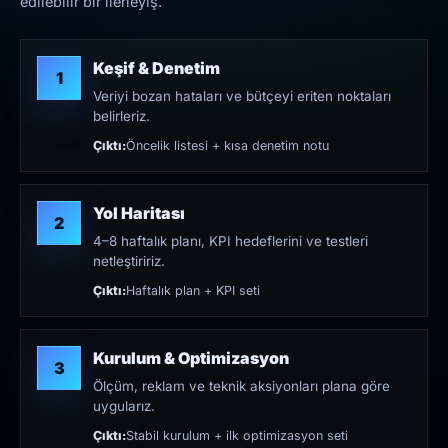
edilebilir bir ilerleyiş.
Keşif & Denetim
1
Veriyi bozan hataları ve bütçeyi eriten noktaları
belirleriz.
Çıktı:
Öncelik listesi + kısa denetim notu
Yol Haritası
2
4–8 haftalık planı, KPI hedeflerini ve testleri
netleştiririz.
Çıktı:
Haftalık plan + KPI seti
Kurulum & Optimizasyon
3
Ölçüm, reklam ve teknik aksiyonları plana göre
uygularız.
Çıktı:
Stabil kurulum + ilk optimizasyon seti