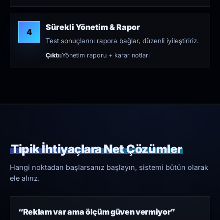
Sürekli Yönetim & Rapor
4
Test sonuçlarını rapora bağlar, düzenli iyileştiririz.
Çıktı:
Yönetim raporu + karar notları
Tipik İhtiyaçlara Net Çözümler
Hangi noktadan başlarsanız başlayın, sistemi bütün olarak
ele alırız.
“Reklam var ama ölçüm güven vermiyor”