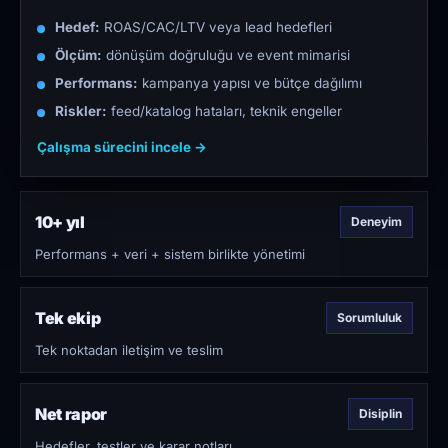
Hedef:
ROAS/CAC/LTV veya lead hedefleri
Ölçüm:
dönüşüm doğruluğu ve event mimarisi
Performans:
kampanya yapısı ve bütçe dağılımı
Riskler:
feed/katalog hataları, teknik engeller
Çalışma sürecini incele →
10+ yıl
Deneyim
Performans + veri + sistem birlikte yönetimi
Tek ekip
Sorumluluk
Tek noktadan iletişim ve teslim
Net rapor
Disiplin
Hedefler, testler ve karar notları